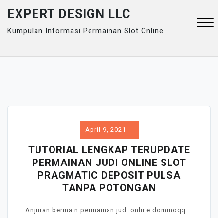
Skip
EXPERT DESIGN LLC
to
Kumpulan Informasi Permainan Slot Online
content
Close
Menu
April 9, 2021
TUTORIAL LENGKAP TERUPDATE
PERMAINAN JUDI ONLINE SLOT
PRAGMATIC DEPOSIT PULSA
TANPA POTONGAN
Anjuran bermain permainan judi online dominoqq –