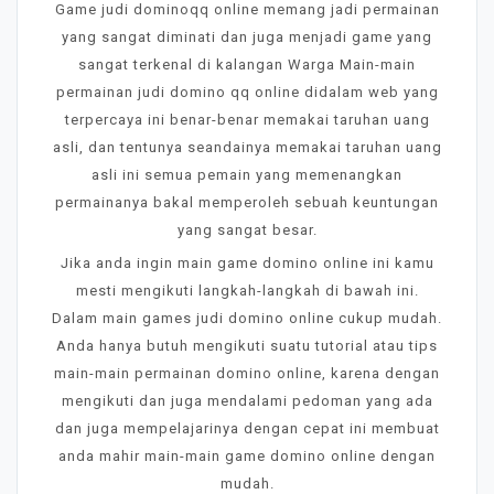
Game judi dominoqq online memang jadi permainan
yang sangat diminati dan juga menjadi game yang
sangat terkenal di kalangan Warga Main-main
permainan judi domino qq online didalam web yang
terpercaya ini benar-benar memakai taruhan uang
asli, dan tentunya seandainya memakai taruhan uang
asli ini semua pemain yang memenangkan
permainanya bakal memperoleh sebuah keuntungan
yang sangat besar.
Jika anda ingin main game domino online ini kamu
mesti mengikuti langkah-langkah di bawah ini.
Dalam main games judi domino online cukup mudah.
Anda hanya butuh mengikuti suatu tutorial atau tips
main-main permainan domino online, karena dengan
mengikuti dan juga mendalami pedoman yang ada
dan juga mempelajarinya dengan cepat ini membuat
anda mahir main-main game domino online dengan
mudah.