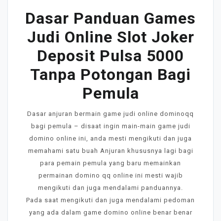
Dasar Panduan Games
Judi Online Slot Joker
Deposit Pulsa 5000
Tanpa Potongan Bagi
Pemula
Dasar anjuran bermain game judi online dominoqq
bagi pemula – disaat ingin main-main game judi
domino online ini, anda mesti mengikuti dan juga
memahami satu buah Anjuran khususnya lagi bagi
para pemain pemula yang baru memainkan
permainan domino qq online ini mesti wajib
mengikuti dan juga mendalami panduannya.
Pada saat mengikuti dan juga mendalami pedoman
yang ada dalam game domino online benar benar