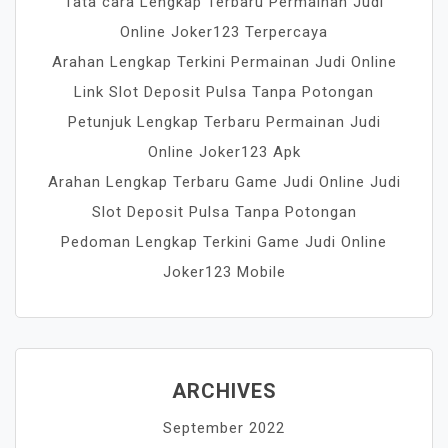
Tata cara Lengkap Terbaru Permainan Judi
Online Joker123 Terpercaya
Arahan Lengkap Terkini Permainan Judi Online
Link Slot Deposit Pulsa Tanpa Potongan
Petunjuk Lengkap Terbaru Permainan Judi
Online Joker123 Apk
Arahan Lengkap Terbaru Game Judi Online Judi
Slot Deposit Pulsa Tanpa Potongan
Pedoman Lengkap Terkini Game Judi Online
Joker123 Mobile
ARCHIVES
September 2022