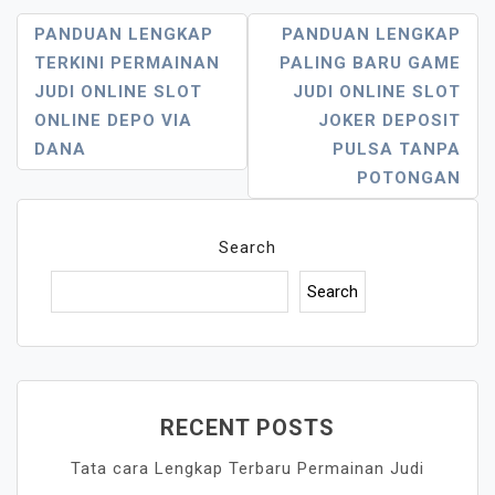
Post
PANDUAN LENGKAP
PANDUAN LENGKAP
TERKINI PERMAINAN
PALING BARU GAME
Navigation
JUDI ONLINE SLOT
JUDI ONLINE SLOT
ONLINE DEPO VIA
JOKER DEPOSIT
DANA
PULSA TANPA
POTONGAN
Search
Search
RECENT POSTS
Tata cara Lengkap Terbaru Permainan Judi