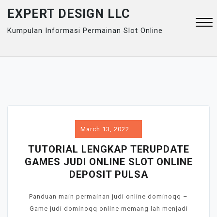
Skip
EXPERT DESIGN LLC
to
Kumpulan Informasi Permainan Slot Online
content
Close
Menu
March 13, 2022
TUTORIAL LENGKAP TERUPDATE
GAMES JUDI ONLINE SLOT ONLINE
DEPOSIT PULSA
Panduan main permainan judi online dominoqq –
Game judi dominoqq online memang lah menjadi