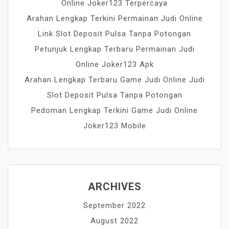
Online Joker123 Terpercaya
Arahan Lengkap Terkini Permainan Judi Online
Link Slot Deposit Pulsa Tanpa Potongan
Petunjuk Lengkap Terbaru Permainan Judi
Online Joker123 Apk
Arahan Lengkap Terbaru Game Judi Online Judi
Slot Deposit Pulsa Tanpa Potongan
Pedoman Lengkap Terkini Game Judi Online
Joker123 Mobile
ARCHIVES
September 2022
August 2022