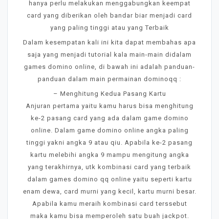
hanya perlu melakukan menggabungkan keempat
card yang diberikan oleh bandar biar menjadi card
yang paling tinggi atau yang Terbaik
Dalam kesempatan kali ini kita dapat membahas apa
saja yang menjadi tutorial kala main-main didalam
games domino online, di bawah ini adalah panduan-
panduan dalam main permainan dominoqq :
– Menghitung Kedua Pasang Kartu
Anjuran pertama yaitu kamu harus bisa menghitung
ke-2 pasang card yang ada dalam game domino
online. Dalam game domino online angka paling
tinggi yakni angka 9 atau qiu. Apabila ke-2 pasang
kartu melebihi angka 9 mampu mengitung angka
yang terakhirnya, utk kombinasi card yang terbaik
dalam games domino qq online yaitu seperti kartu
enam dewa, card murni yang kecil, kartu murni besar.
Apabila kamu meraih kombinasi card terssebut
maka kamu bisa memperoleh satu buah jackpot.