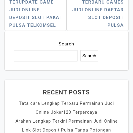
TERUPDATE GAME
TERBARU GAMES
Navigation
JUDI ONLINE
JUDI ONLINE DAFTAR
DEPOSIT SLOT PAKAI
SLOT DEPOSIT
PULSA TELKOMSEL
PULSA
Search
Search
RECENT POSTS
Tata cara Lengkap Terbaru Permainan Judi
Online Joker123 Terpercaya
Arahan Lengkap Terkini Permainan Judi Online
Link Slot Deposit Pulsa Tanpa Potongan