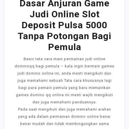
Dasar Anjuran Game
Judi Online Slot
Deposit Pulsa 5000
Tanpa Potongan Bagi
Pemula
Basic tata cara main permainan judi online
dominoqq bagi pemula – kala ingin bermain games
judi domino online ini, anda mesti mengikuti dan
juga memahami sebuah Tata cara khususnya lagi
bagi para pemain pemula yang baru memainkan
games domino qq online ini mesti wajib mengikuti
dan juga memahami panduannya.
Pada saat mengikuti dan juga memahami arahan
yang ada dalam permainan domino online benar
benar mudah dan tidak membingungkan sama