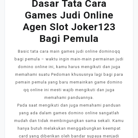
Dasar Tata Cara
Games Judi Online
Agen Slot Joker123
Bagi Pemula
Basic tata cara main games judi online dominoqq
bagi pemula – waktu ingin main-main permainan judi
domino online ini, kamu harus mengikuti dan juga
memahami suatu Pedoman khususnya lagi bagi para
pemain pemula yang baru memainkan game domino
qq online ini mesti wajib mengikuti dan juga
memahami panduannya.
Pada saat mengikuti dan juga memahami panduan
yang ada dalam games domino online sangatlah
mudah dan tidak membingungkan sama sekali. Kamu
hanya butuh melakukan menggabungkan keempat
card yang diberikan oleh bandar supaya menjadi