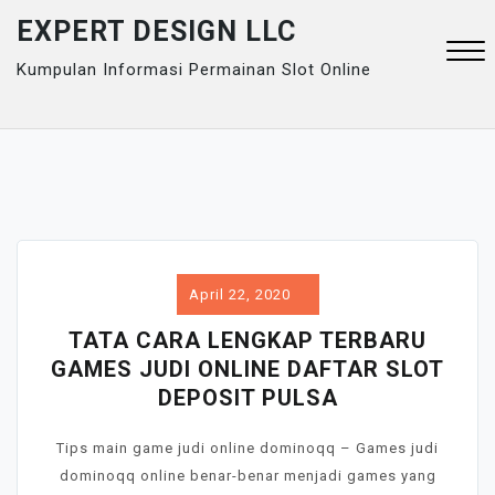
Skip
EXPERT DESIGN LLC
to
Kumpulan Informasi Permainan Slot Online
content
Close
Menu
April 22, 2020
TATA CARA LENGKAP TERBARU
GAMES JUDI ONLINE DAFTAR SLOT
DEPOSIT PULSA
Tips main game judi online dominoqq – Games judi
dominoqq online benar-benar menjadi games yang