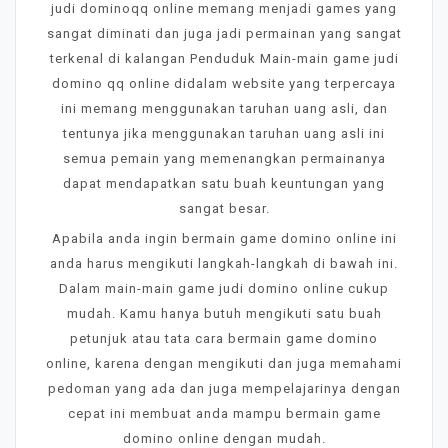
judi dominoqq online memang menjadi games yang
sangat diminati dan juga jadi permainan yang sangat
terkenal di kalangan Penduduk Main-main game judi
domino qq online didalam website yang terpercaya
ini memang menggunakan taruhan uang asli, dan
tentunya jika menggunakan taruhan uang asli ini
semua pemain yang memenangkan permainanya
dapat mendapatkan satu buah keuntungan yang
sangat besar.
Apabila anda ingin bermain game domino online ini
anda harus mengikuti langkah-langkah di bawah ini.
Dalam main-main game judi domino online cukup
mudah. Kamu hanya butuh mengikuti satu buah
petunjuk atau tata cara bermain game domino
online, karena dengan mengikuti dan juga memahami
pedoman yang ada dan juga mempelajarinya dengan
cepat ini membuat anda mampu bermain game
domino online dengan mudah.