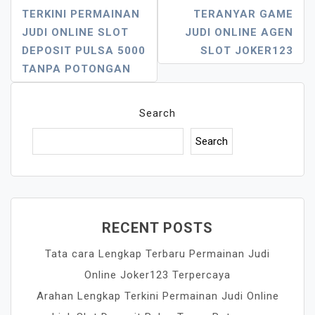
TERKINI PERMAINAN
TERANYAR GAME
Navigation
JUDI ONLINE SLOT
JUDI ONLINE AGEN
DEPOSIT PULSA 5000
SLOT JOKER123
TANPA POTONGAN
Search
Search
RECENT POSTS
Tata cara Lengkap Terbaru Permainan Judi
Online Joker123 Terpercaya
Arahan Lengkap Terkini Permainan Judi Online