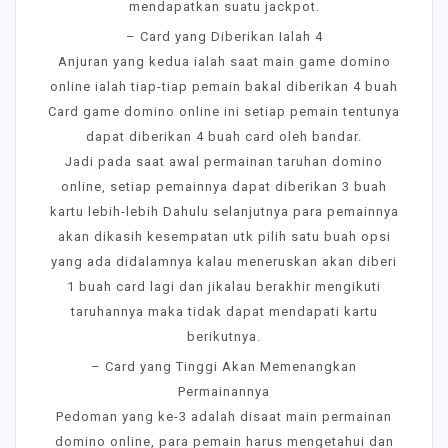
mendapatkan suatu jackpot.
– Card yang Diberikan Ialah 4
Anjuran yang kedua ialah saat main game domino
online ialah tiap-tiap pemain bakal diberikan 4 buah
Card game domino online ini setiap pemain tentunya
dapat diberikan 4 buah card oleh bandar.
Jadi pada saat awal permainan taruhan domino
online, setiap pemainnya dapat diberikan 3 buah
kartu lebih-lebih Dahulu selanjutnya para pemainnya
akan dikasih kesempatan utk pilih satu buah opsi
yang ada didalamnya kalau meneruskan akan diberi
1 buah card lagi dan jikalau berakhir mengikuti
taruhannya maka tidak dapat mendapati kartu
berikutnya.
– Card yang Tinggi Akan Memenangkan
Permainannya
Pedoman yang ke-3 adalah disaat main permainan
domino online, para pemain harus mengetahui dan