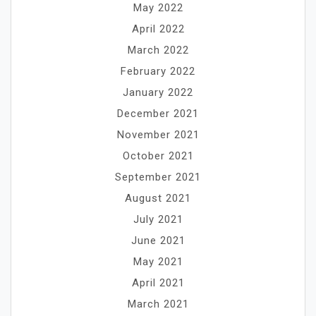
May 2022
April 2022
March 2022
February 2022
January 2022
December 2021
November 2021
October 2021
September 2021
August 2021
July 2021
June 2021
May 2021
April 2021
March 2021