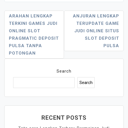
Post
ARAHAN LENGKAP
ANJURAN LENGKAP
TERKINI GAMES JUDI
TERUPDATE GAME
Navigation
ONLINE SLOT
JUDI ONLINE SITUS
PRAGMATIC DEPOSIT
SLOT DEPOSIT
PULSA TANPA
PULSA
POTONGAN
Search
Search
RECENT POSTS