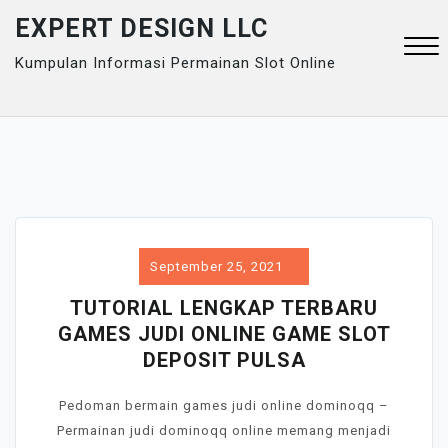
Skip
EXPERT DESIGN LLC
to
Kumpulan Informasi Permainan Slot Online
content
Close
Menu
September 25, 2021
TUTORIAL LENGKAP TERBARU
GAMES JUDI ONLINE GAME SLOT
DEPOSIT PULSA
Pedoman bermain games judi online dominoqq –
Permainan judi dominoqq online memang menjadi