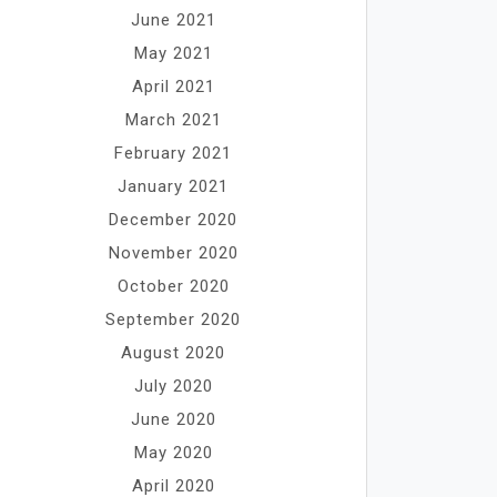
June 2021
May 2021
April 2021
March 2021
February 2021
January 2021
December 2020
November 2020
October 2020
September 2020
August 2020
July 2020
June 2020
May 2020
April 2020