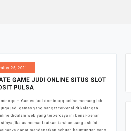
mber 25, 2021
TE GAME JUDI ONLINE SITUS SLOT
OSIT PULSA
 dominoqq – Games judi dominoqq online memang lah
juga jadi games yang sangat terkenal di kalangan
line didalam web yang terpercaya ini benar-benar
tinya jikalau memanfaatkan taruhan uang asli ini
ainanya dapat mendapatkan sebuah keuntungan yang