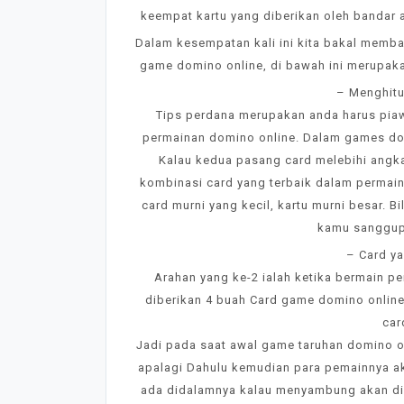
keempat kartu yang diberikan oleh bandar a
Dalam kesempatan kali ini kita bakal memba
game domino online, di bawah ini merupa
– Menghitu
Tips perdana merupakan anda harus pia
permainan domino online. Dalam games domi
Kalau kedua pasang card melebihi angk
kombinasi card yang terbaik dalam permain
card murni yang kecil, kartu murni besar.
kamu sanggup
– Card ya
Arahan yang ke-2 ialah ketika bermain pe
diberikan 4 buah Card game domino online 
car
Jadi pada saat awal game taruhan domino on
apalagi Dahulu kemudian para pemainnya a
ada didalamnya kalau menyambung akan dika