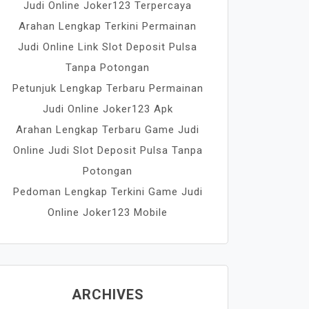
Judi Online Joker123 Terpercaya
Arahan Lengkap Terkini Permainan
Judi Online Link Slot Deposit Pulsa
Tanpa Potongan
Petunjuk Lengkap Terbaru Permainan
Judi Online Joker123 Apk
Arahan Lengkap Terbaru Game Judi
Online Judi Slot Deposit Pulsa Tanpa
Potongan
Pedoman Lengkap Terkini Game Judi
Online Joker123 Mobile
ARCHIVES