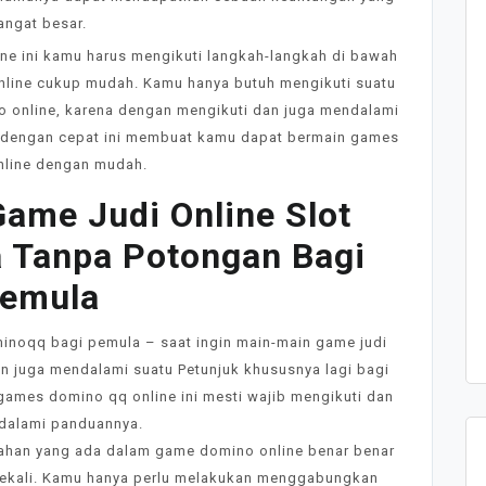
angat besar.
ne ini kamu harus mengikuti langkah-langkah di bawah
online cukup mudah. Kamu hanya butuh mengikuti suatu
o online, karena dengan mengikuti dan juga mendalami
a dengan cepat ini membuat kamu dapat bermain games
nline dengan mudah.
ame Judi Online Slot
a Tanpa Potongan Bagi
emula
inoqq bagi pemula – saat ingin main-main game judi
an juga mendalami suatu Petunjuk khususnya lagi bagi
ames domino qq online ini mesti wajib mengikuti dan
dalami panduannya.
rahan yang ada dalam game domino online benar benar
kali. Kamu hanya perlu melakukan menggabungkan