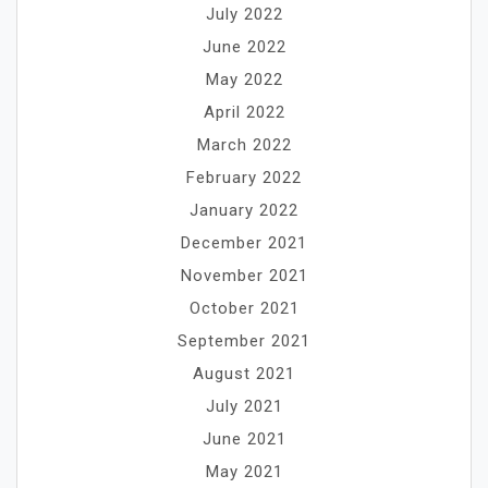
July 2022
June 2022
May 2022
April 2022
March 2022
February 2022
January 2022
December 2021
November 2021
October 2021
September 2021
August 2021
July 2021
June 2021
May 2021