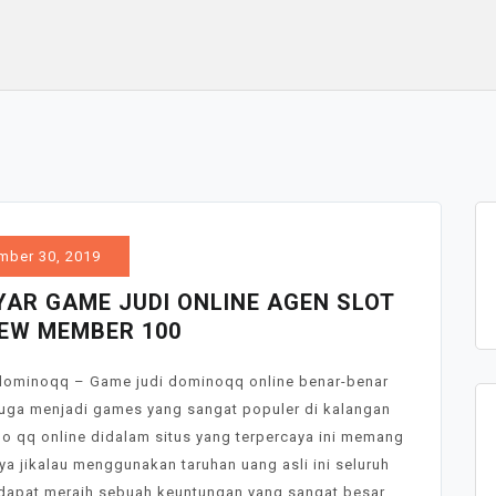
mber 30, 2019
AR GAME JUDI ONLINE AGEN SLOT
EW MEMBER 100
 dominoqq – Game judi dominoqq online benar-benar
juga menjadi games yang sangat populer di kalangan
o qq online didalam situs yang terpercaya ini memang
ya jikalau menggunakan taruhan uang asli ini seluruh
apat meraih sebuah keuntungan yang sangat besar.