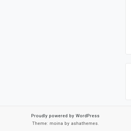
Proudly powered by WordPress
Theme: moina by ashathemes.