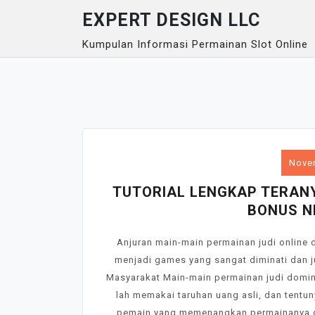
Skip
EXPERT DESIGN LLC
to
Kumpulan Informasi Permainan Slot Online
content
Nove
TUTORIAL LENGKAP TERANY
BONUS N
Anjuran main-main permainan judi online
menjadi games yang sangat diminati dan 
Masyarakat Main-main permainan judi domin
lah memakai taruhan uang asli, dan tentun
pemain yang memenangkan permainanya d