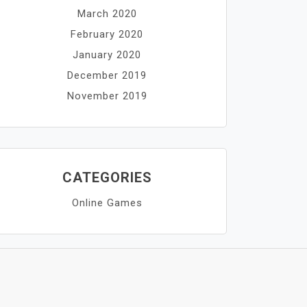
March 2020
February 2020
January 2020
December 2019
November 2019
CATEGORIES
Online Games