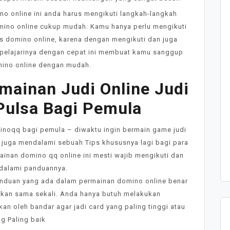
o online ini anda harus mengikuti langkah-langkah
mino online cukup mudah. Kamu hanya perlu mengikuti
es domino online, karena dengan mengikuti dan juga
pelajarinya dengan cepat ini membuat kamu sanggup
ino online dengan mudah.
mainan Judi Online Judi
 Pulsa Bagi Pemula
inoqq bagi pemula – diwaktu ingin bermain game judi
n juga mendalami sebuah Tips khususnya lagi bagi para
nan domino qq online ini mesti wajib mengikuti dan
dalami panduannya.
anduan yang ada dalam permainan domino online benar
kan sama sekali. Anda hanya butuh melakukan
n oleh bandar agar jadi card yang paling tinggi atau
g Paling baik