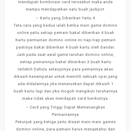
mendapati kombinasi card terssebut maka anda
mampu mendapatkan satu buah jackpot.
– Kartu yang Diberikan Yaitu 4
Tata cara yang kedua ialah ketika main game domino
online yaitu setiap pemain bakal diberikan 4 buah
Kartu permainan domino online ini tiap-tiap pemain
pastinya bakal diberikan 4 buah kartu oleh bandar.
Jadi pada saat awal game taruhan domino online,
setiap pemainnya bakal diberikan 3 buah kartu
terlebih Dahulu selanjutnya para pemainnya akan
dikasih kesempatan untuk memilih sebuah opsi yang
ada didalamnya jika meneruskan dapat dikasih 1
buah kartu lagi dan jika mogok mengikuti taruhannya
maka tidak akan mendapati card berikutnya.
– Card yang Tinggi Dapat Memenangkan
Permainannya
Petunjuk yang ketiga yaitu disaat main-main games
domino online, para pemain harus mengetahui dan