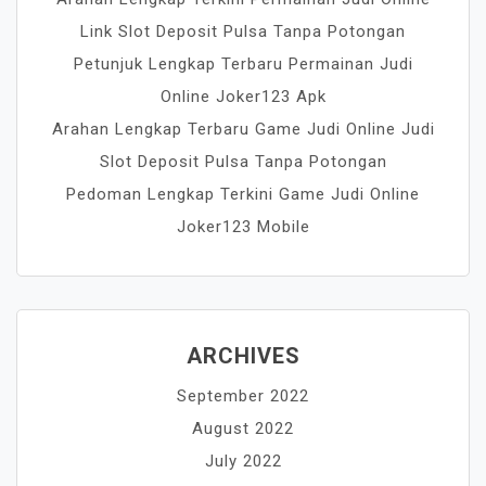
Link Slot Deposit Pulsa Tanpa Potongan
Petunjuk Lengkap Terbaru Permainan Judi
Online Joker123 Apk
Arahan Lengkap Terbaru Game Judi Online Judi
Slot Deposit Pulsa Tanpa Potongan
Pedoman Lengkap Terkini Game Judi Online
Joker123 Mobile
ARCHIVES
September 2022
August 2022
July 2022