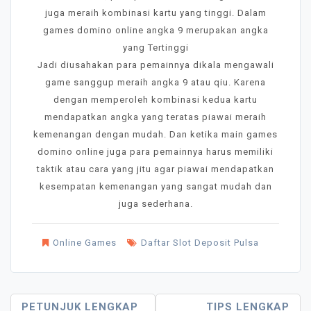
juga meraih kombinasi kartu yang tinggi. Dalam
games domino online angka 9 merupakan angka
yang Tertinggi
Jadi diusahakan para pemainnya dikala mengawali
game sanggup meraih angka 9 atau qiu. Karena
dengan memperoleh kombinasi kedua kartu
mendapatkan angka yang teratas piawai meraih
kemenangan dengan mudah. Dan ketika main games
domino online juga para pemainnya harus memiliki
taktik atau cara yang jitu agar piawai mendapatkan
kesempatan kemenangan yang sangat mudah dan
juga sederhana.
Online Games
Daftar Slot Deposit Pulsa
Post
PETUNJUK LENGKAP
TIPS LENGKAP