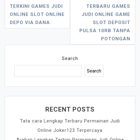
TERKINI GAMES JUDI
TERBARU GAMES
Navigation
ONLINE SLOT ONLINE
JUDI ONLINE GAME
DEPO VIA DANA
SLOT DEPOSIT
PULSA 10RB TANPA
POTONGAN
Search
Search
RECENT POSTS
Tata cara Lengkap Terbaru Permainan Judi
Online Joker123 Terpercaya
Arahan Lengkap Terkini Permainan Judi Online