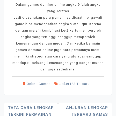
Dalam games domino online angka 9 ialah angka
yang Teratas
Jadi diusahakan para pemainnya disaat mengawali
game bisa mendapatkan angka 9 atau qiu. Karena
dengan meraih kombinasi ke-2 kartu memperoleh
angka yang tertinggi sanggup memperoleh
kemenangan dengan mudah. Dan ketika bermain
games domino online juga para pemainnya mesti
memiliki strategi atau cara yang jitu agar sanggup
mendapati peluang kemenangan yang sangat mudah
dan juga sederhana.
Online Games
Joker123 Terbaru
Post
TATA CARA LENGKAP
ANJURAN LENGKAP
TERKINI PERMAINAN
TERBARU GAMES