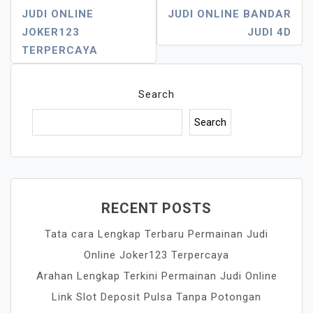
Navigation
JUDI ONLINE
JUDI ONLINE BANDAR
JOKER123
JUDI 4D
TERPERCAYA
Search
Search
RECENT POSTS
Tata cara Lengkap Terbaru Permainan Judi
Online Joker123 Terpercaya
Arahan Lengkap Terkini Permainan Judi Online
Link Slot Deposit Pulsa Tanpa Potongan