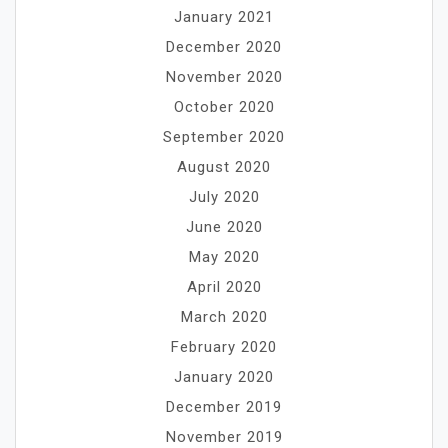
January 2021
December 2020
November 2020
October 2020
September 2020
August 2020
July 2020
June 2020
May 2020
April 2020
March 2020
February 2020
January 2020
December 2019
November 2019