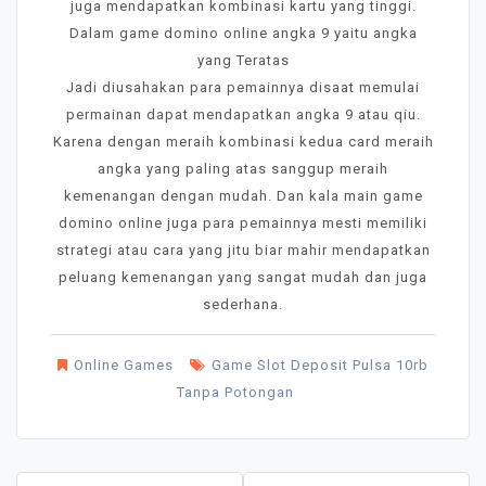
juga mendapatkan kombinasi kartu yang tinggi.
Dalam game domino online angka 9 yaitu angka
yang Teratas
Jadi diusahakan para pemainnya disaat memulai
permainan dapat mendapatkan angka 9 atau qiu.
Karena dengan meraih kombinasi kedua card meraih
angka yang paling atas sanggup meraih
kemenangan dengan mudah. Dan kala main game
domino online juga para pemainnya mesti memiliki
strategi atau cara yang jitu biar mahir mendapatkan
peluang kemenangan yang sangat mudah dan juga
sederhana.
Online Games
Game Slot Deposit Pulsa 10rb
Tanpa Potongan