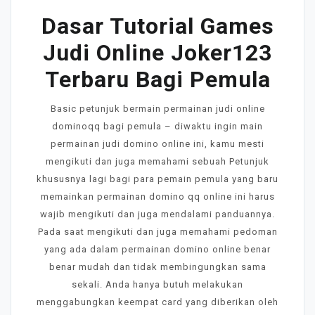
Dasar Tutorial Games
Judi Online Joker123
Terbaru Bagi Pemula
Basic petunjuk bermain permainan judi online
dominoqq bagi pemula – diwaktu ingin main
permainan judi domino online ini, kamu mesti
mengikuti dan juga memahami sebuah Petunjuk
khususnya lagi bagi para pemain pemula yang baru
memainkan permainan domino qq online ini harus
wajib mengikuti dan juga mendalami panduannya.
Pada saat mengikuti dan juga memahami pedoman
yang ada dalam permainan domino online benar
benar mudah dan tidak membingungkan sama
sekali. Anda hanya butuh melakukan
menggabungkan keempat card yang diberikan oleh