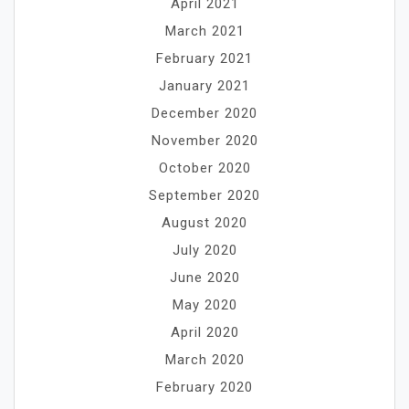
April 2021
March 2021
February 2021
January 2021
December 2020
November 2020
October 2020
September 2020
August 2020
July 2020
June 2020
May 2020
April 2020
March 2020
February 2020