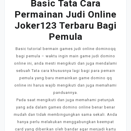
Basic Tata Cara
Permainan Judi Online
Joker123 Terbaru Bagi
Pemula
Basic tutorial bermain games judi online dominoqq
bagi pemula – waktu ingin main game judi domino
online ini, anda mesti mengikuti dan juga mendalami
sebuah Tata cara khususnya lagi bagi para pemain
pemula yang baru memainkan game domino qq
online ini harus wajib mengikuti dan juga memahami
panduannya.
Pada saat mengikuti dan juga memahami petunjuk
yang ada dalam games domino online benar benar
mudah dan tidak membingungkan sama sekali. Anda
hanya perlu melakukan menggabungkan keempat
card yang diberikan oleh bandar agar menjadi kartu