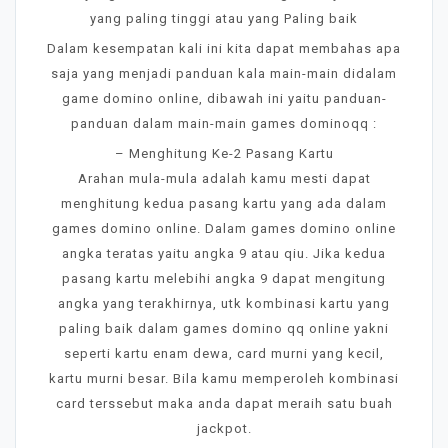
yang paling tinggi atau yang Paling baik
Dalam kesempatan kali ini kita dapat membahas apa
saja yang menjadi panduan kala main-main didalam
game domino online, dibawah ini yaitu panduan-
panduan dalam main-main games dominoqq :
– Menghitung Ke-2 Pasang Kartu
Arahan mula-mula adalah kamu mesti dapat
menghitung kedua pasang kartu yang ada dalam
games domino online. Dalam games domino online
angka teratas yaitu angka 9 atau qiu. Jika kedua
pasang kartu melebihi angka 9 dapat mengitung
angka yang terakhirnya, utk kombinasi kartu yang
paling baik dalam games domino qq online yakni
seperti kartu enam dewa, card murni yang kecil,
kartu murni besar. Bila kamu memperoleh kombinasi
card terssebut maka anda dapat meraih satu buah
jackpot.