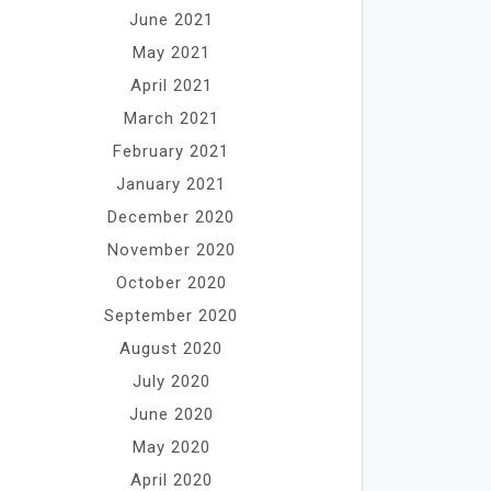
June 2021
May 2021
April 2021
March 2021
February 2021
January 2021
December 2020
November 2020
October 2020
September 2020
August 2020
July 2020
June 2020
May 2020
April 2020