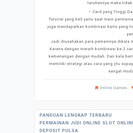
taruhannya maka tidak
– Card yang Tinggi 
Tutorial yang ke3 yaitu saat main permai
juga mendapatkan kombinasi kartu yang ti
yan
Jadi diusahakan para pemainnya dikala 
Karena dengan meraih kombinasi ke-2 car
kemenangan dengan mudah. Dan kala berm
memiliki strategi atau cara yang jitu s
sangat muda
Online Games
Post
PANDUAN LENGKAP TERBARU
PERMAINAN JUDI ONLINE SLOT ONLIN
Navigation
DEPOSIT PULSA