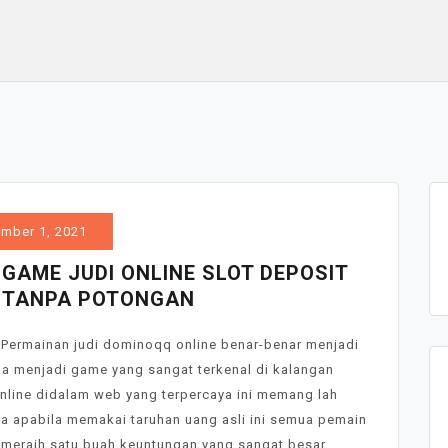
mber 1, 2021
GAME JUDI ONLINE SLOT DEPOSIT
0 TANPA POTONGAN
 Permainan judi dominoqq online benar-benar menjadi
ga menjadi game yang sangat terkenal di kalangan
line didalam web yang terpercaya ini memang lah
a apabila memakai taruhan uang asli ini semua pemain
eraih satu buah keuntungan yang sangat besar.