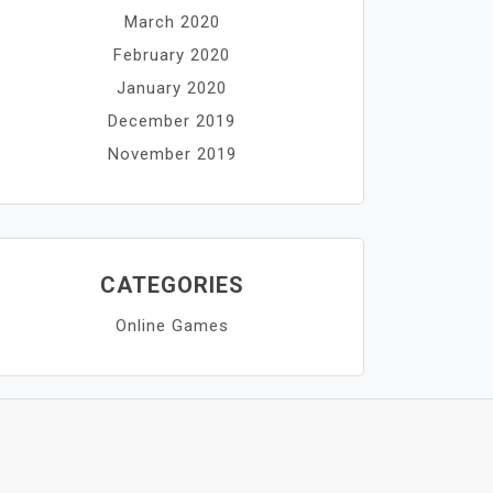
March 2020
February 2020
January 2020
December 2019
November 2019
CATEGORIES
Online Games