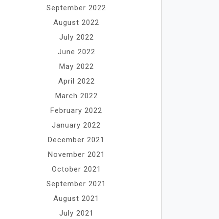
September 2022
August 2022
July 2022
June 2022
May 2022
April 2022
March 2022
February 2022
January 2022
December 2021
November 2021
October 2021
September 2021
August 2021
July 2021