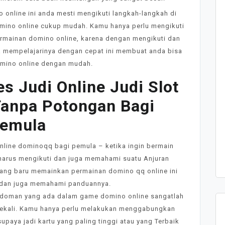
online ini anda mesti mengikuti langkah-langkah di
omino online cukup mudah. Kamu hanya perlu mengikuti
rmainan domino online, karena dengan mengikuti dan
a mempelajarinya dengan cepat ini membuat anda bisa
mino online dengan mudah.
s Judi Online Judi Slot
Tanpa Potongan Bagi
emula
online dominoqq bagi pemula – ketika ingin bermain
 harus mengikuti dan juga memahami suatu Anjuran
yang baru memainkan permainan domino qq online ini
i dan juga memahami panduannya.
edoman yang ada dalam game domino online sangatlah
kali. Kamu hanya perlu melakukan menggabungkan
paya jadi kartu yang paling tinggi atau yang Terbaik