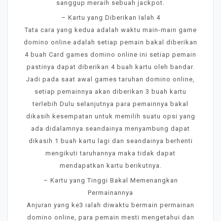
sanggup meraih sebuah jackpot.
– Kartu yang Diberikan Ialah 4
Tata cara yang kedua adalah waktu main-main game
domino online adalah setiap pemain bakal diberikan
4 buah Card games domino online ini setiap pemain
pastinya dapat diberikan 4 buah kartu oleh bandar.
Jadi pada saat awal games taruhan domino online,
setiap pemainnya akan diberikan 3 buah kartu
terlebih Dulu selanjutnya para pemainnya bakal
dikasih kesempatan untuk memilih suatu opsi yang
ada didalamnya seandainya menyambung dapat
dikasih 1 buah kartu lagi dan seandainya berhenti
mengikuti taruhannya maka tidak dapat
mendapatkan kartu berikutnya.
– Kartu yang Tinggi Bakal Memenangkan
Permainannya
Anjuran yang ke3 ialah diwaktu bermain permainan
domino online, para pemain mesti mengetahui dan