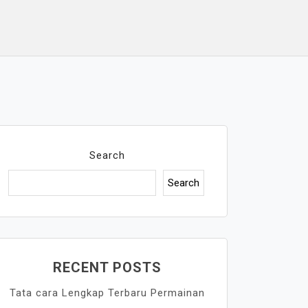
Search
Search
RECENT POSTS
Tata cara Lengkap Terbaru Permainan