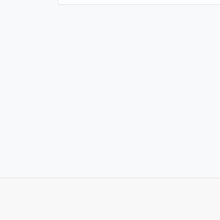
Navigation