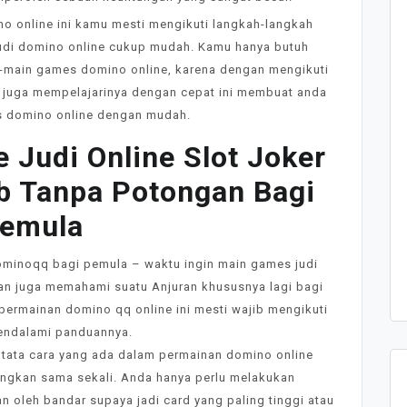
o online ini kamu mesti mengikuti langkah-langkah
judi domino online cukup mudah. Kamu hanya butuh
in-main games domino online, karena dengan mengikuti
 juga mempelajarinya dengan cepat ini membuat anda
s domino online dengan mudah.
 Judi Online Slot Joker
rb Tanpa Potongan Bagi
emula
ominoqq bagi pemula – waktu ingin main games judi
dan juga memahami suatu Anjuran khususnya lagi bagi
ermainan domino qq online ini mesti wajib mengikuti
endalami panduannya.
 tata cara yang ada dalam permainan domino online
ngkan sama sekali. Anda hanya perlu melakukan
oleh bandar supaya jadi card yang paling tinggi atau