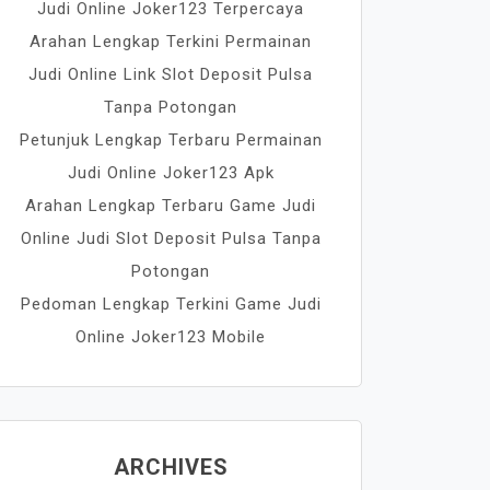
Judi Online Joker123 Terpercaya
Arahan Lengkap Terkini Permainan
Judi Online Link Slot Deposit Pulsa
Tanpa Potongan
Petunjuk Lengkap Terbaru Permainan
Judi Online Joker123 Apk
Arahan Lengkap Terbaru Game Judi
Online Judi Slot Deposit Pulsa Tanpa
Potongan
Pedoman Lengkap Terkini Game Judi
Online Joker123 Mobile
ARCHIVES