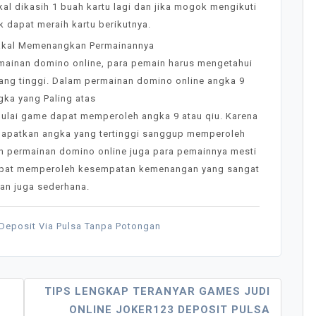
l dikasih 1 buah kartu lagi dan jika mogok mengikuti
 dapat meraih kartu berikutnya.
Bakal Memenangkan Permainannya
rmainan domino online, para pemain harus mengetahui
ang tinggi. Dalam permainan domino online angka 9
gka yang Paling atas
ulai game dapat memperoleh angka 9 atau qiu. Karena
dapatkan angka yang tertinggi sanggup memperoleh
 permainan domino online juga para pemainnya mesti
a dapat memperoleh kesempatan kemenangan yang sangat
an juga sederhana.
 Deposit Via Pulsa Tanpa Potongan
TIPS LENGKAP TERANYAR GAMES JUDI
ONLINE JOKER123 DEPOSIT PULSA