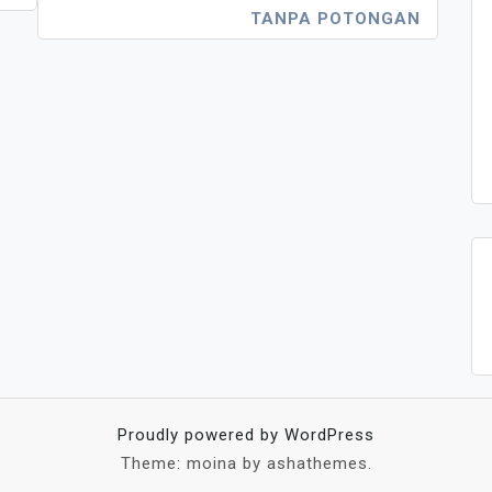
TANPA POTONGAN
Proudly powered by WordPress
Theme: moina by ashathemes.