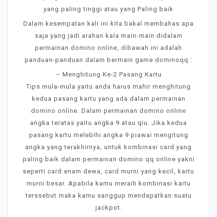
yang paling tinggi atau yang Paling baik
Dalam kesempatan kali ini kita bakal membahas apa
saja yang jadi arahan kala main-main didalam
permainan domino online, dibawah ini adalah
panduan-panduan dalam bermain game dominoqq :
– Menghitung Ke-2 Pasang Kartu
Tips mula-mula yaitu anda harus mahir menghitung
kedua pasang kartu yang ada dalam permainan
domino online. Dalam permainan domino online
angka teratas yaitu angka 9 atau qiu. Jika kedua
pasang kartu melebihi angka 9 piawai mengitung
angka yang terakhirnya, untuk kombinasi card yang
paling baik dalam permainan domino qq online yakni
seperti card enam dewa, card murni yang kecil, kartu
murni besar. Apabila kamu meraih kombinasi kartu
terssebut maka kamu sanggup mendapatkan suatu
jackpot.