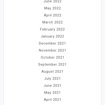
June 2022
May 2022
April 2022
March 2022
February 2022
January 2022
December 2021
November 2021
October 2021
September 2021
August 2021
July 2021
June 2021
May 2021
April 2021