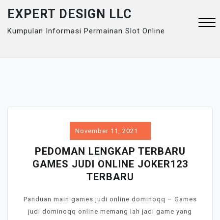
Skip
EXPERT DESIGN LLC
to
Kumpulan Informasi Permainan Slot Online
content
Close
Menu
November 11, 2021
PEDOMAN LENGKAP TERBARU
GAMES JUDI ONLINE JOKER123
TERBARU
Panduan main games judi online dominoqq – Games
judi dominoqq online memang lah jadi game yang