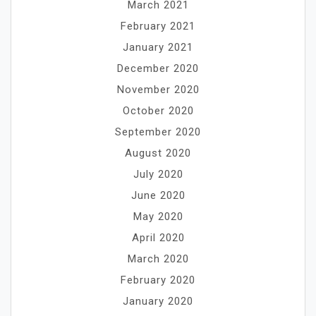
March 2021
February 2021
January 2021
December 2020
November 2020
October 2020
September 2020
August 2020
July 2020
June 2020
May 2020
April 2020
March 2020
February 2020
January 2020