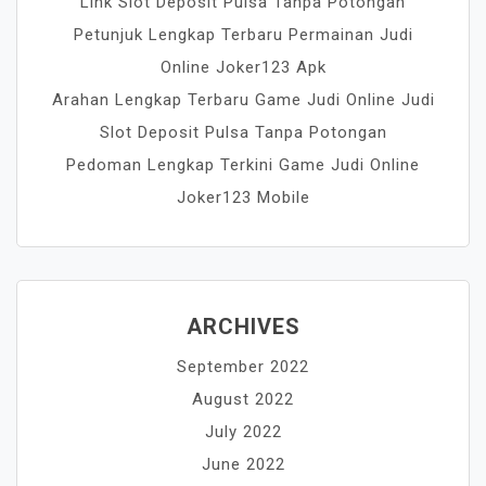
Link Slot Deposit Pulsa Tanpa Potongan
Petunjuk Lengkap Terbaru Permainan Judi
Online Joker123 Apk
Arahan Lengkap Terbaru Game Judi Online Judi
Slot Deposit Pulsa Tanpa Potongan
Pedoman Lengkap Terkini Game Judi Online
Joker123 Mobile
ARCHIVES
September 2022
August 2022
July 2022
June 2022