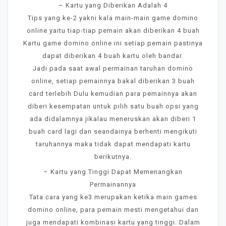
– Kartu yang Diberikan Adalah 4
Tips yang ke-2 yakni kala main-main game domino
online yaitu tiap-tiap pemain akan diberikan 4 buah
Kartu game domino online ini setiap pemain pastinya
dapat diberikan 4 buah kartu oleh bandar.
Jadi pada saat awal permainan taruhan domino
online, setiap pemainnya bakal diberikan 3 buah
card terlebih Dulu kemudian para pemainnya akan
diberi kesempatan untuk pilih satu buah opsi yang
ada didalamnya jikalau meneruskan akan diberi 1
buah card lagi dan seandainya berhenti mengikuti
taruhannya maka tidak dapat mendapati kartu
berikutnya.
– Kartu yang Tinggi Dapat Memenangkan
Permainannya
Tata cara yang ke3 merupakan ketika main games
domino online, para pemain mesti mengetahui dan
juga mendapati kombinasi kartu yang tinggi. Dalam