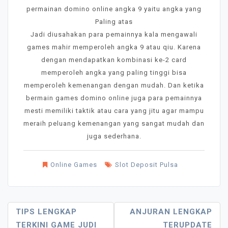
permainan domino online angka 9 yaitu angka yang
Paling atas
Jadi diusahakan para pemainnya kala mengawali
games mahir memperoleh angka 9 atau qiu. Karena
dengan mendapatkan kombinasi ke-2 card
memperoleh angka yang paling tinggi bisa
memperoleh kemenangan dengan mudah. Dan ketika
bermain games domino online juga para pemainnya
mesti memiliki taktik atau cara yang jitu agar mampu
meraih peluang kemenangan yang sangat mudah dan
juga sederhana.
Online Games
Slot Deposit Pulsa
Post
TIPS LENGKAP
ANJURAN LENGKAP
TERKINI GAME JUDI
TERUPDATE