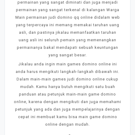
permainan yang sangat diminati dan juga menjadi
permainan yang sangat terkenal di kalangan Warga
Main permainan judi domino qq online didalam web
yang terpercaya ini memang memakai taruhan uang
asli, dan pastinya jikalau memanfaatkan taruhan
uang asli ini seluruh pemain yang memenangkan
permainanya bakal mendapati sebuah keuntungan
yang sangat besar.
Jikalau anda ingin main games domino online ini
anda harus mengikuti langkah-langkah dibawah ini.
Dalam main-main games judi domino online cukup
mudah. Kamu hanya butuh mengikuti satu buah
panduan atau petunjuk main-main game domino
online, karena dengan mengikuti dan juga memahami
petunjuk yang ada dan juga mempelajarinya dengan
cepat ini membuat kamu bisa main game domino
online dengan mudah.