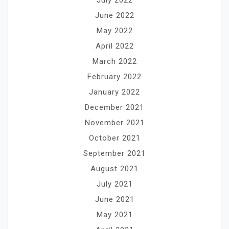
June 2022
May 2022
April 2022
March 2022
February 2022
January 2022
December 2021
November 2021
October 2021
September 2021
August 2021
July 2021
June 2021
May 2021