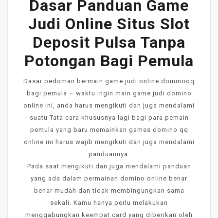
Dasar Panduan Game
Judi Online Situs Slot
Deposit Pulsa Tanpa
Potongan Bagi Pemula
Dasar pedoman bermain game judi online dominoqq
bagi pemula – waktu ingin main game judi domino
online ini, anda harus mengikuti dan juga mendalami
suatu Tata cara khususnya lagi bagi para pemain
pemula yang baru memainkan games domino qq
online ini harus wajib mengikuti dan juga mendalami
panduannya.
Pada saat mengikuti dan juga mendalami panduan
yang ada dalam permainan domino online benar
benar mudah dan tidak membingungkan sama
sekali. Kamu hanya perlu melakukan
menggabungkan keempat card yang diberikan oleh