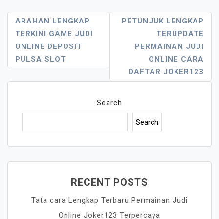
Post
ARAHAN LENGKAP
PETUNJUK LENGKAP
TERKINI GAME JUDI
TERUPDATE
Navigation
ONLINE DEPOSIT
PERMAINAN JUDI
PULSA SLOT
ONLINE CARA
DAFTAR JOKER123
Search
Search
RECENT POSTS
Tata cara Lengkap Terbaru Permainan Judi
Online Joker123 Terpercaya