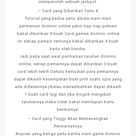
memperoleh sebuah jackpot.
– Card yang Diberikan Yaitu 4
Tutorial yang kedua yaitu dikala main-main
permainan domino online yakni tiap-tiap pemain
bakal diberikan 4 buah Card games domino online
ini setiap pemain tentunya bakal diberikan 4 buah
kartu oleh bandar.
Jadi pada saat awal permainan taruhan domino
online, setiap pemainnya dapat diberikan 3 buah
card lebih-lebih Dahulu kemudian para pemainnya
dapat dikasih kesempatan buat pilih suatu opsi yang
ada didalamnya jikalau menambahkan dapat dikasih
1 buah card lagi dan jika mogok mengikuti
taruhannya maka tidak bakal mendapati kartu
berikutnya.
– Card yang Tinggi Akan Memenangkan
Permainannya
Anjuran yang ketiga yaitu ketika main game domino