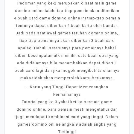
Pedoman yang ke-2 merupakan disaat main game
domino online ialah tiap-tiap pemain akan diberikan
4 buah Card game domino online ini tiap-tiap pemain
tentunya dapat diberikan 4 buah kartu oleh bandar.
Jadi pada saat awal games taruhan domino online,
tiap-tiap pemainnya akan diberikan 3 buah card
apalagi Dahulu seterusnya para pemainnya bakal
diberi kesempatan utk memilih satu buah opsi yang
ada didalamnya bila menambahkan dapat diberi 1
buah card lagi dan jika mogok mengikuti taruhannya
maka tidak akan memperoleh kartu berikutnya.
– Kartu yang Tinggi Dapat Memenangkan
Permainannya
Tutorial yang ke-3 yakni ketika bermain game
domino online, para pemain mesti mengetahui dan
juga mendapati kombinasi card yang tinggi. Dalam
games domino online angka 9 adalah angka yang
Tertinggi