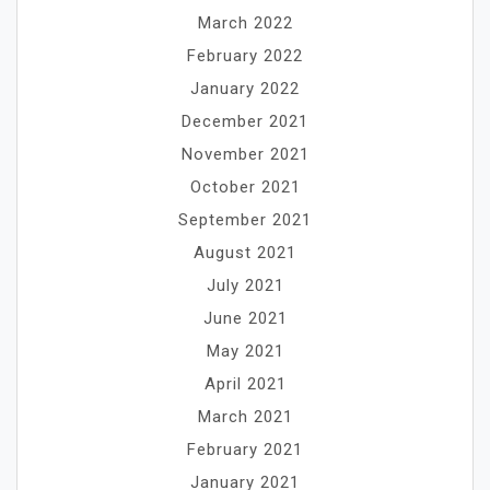
March 2022
February 2022
January 2022
December 2021
November 2021
October 2021
September 2021
August 2021
July 2021
June 2021
May 2021
April 2021
March 2021
February 2021
January 2021