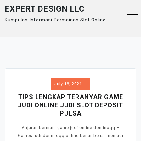
Skip
EXPERT DESIGN LLC
to
Kumpulan Informasi Permainan Slot Online
content
Close
Menu
July 18, 2021
TIPS LENGKAP TERANYAR GAME
JUDI ONLINE JUDI SLOT DEPOSIT
PULSA
Anjuran bermain game judi online dominoqq –
Games judi dominoqq online benar-benar menjadi