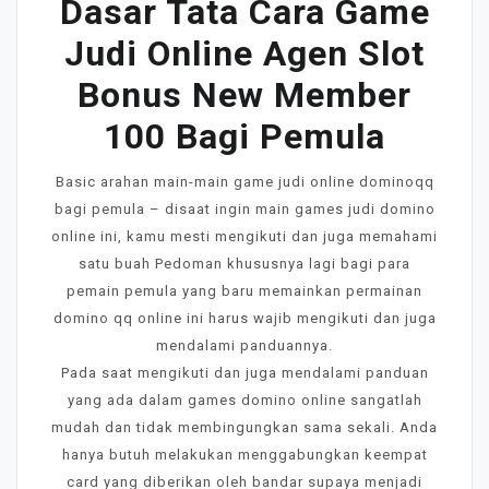
Dasar Tata Cara Game
Judi Online Agen Slot
Bonus New Member
100 Bagi Pemula
Basic arahan main-main game judi online dominoqq
bagi pemula – disaat ingin main games judi domino
online ini, kamu mesti mengikuti dan juga memahami
satu buah Pedoman khususnya lagi bagi para
pemain pemula yang baru memainkan permainan
domino qq online ini harus wajib mengikuti dan juga
mendalami panduannya.
Pada saat mengikuti dan juga mendalami panduan
yang ada dalam games domino online sangatlah
mudah dan tidak membingungkan sama sekali. Anda
hanya butuh melakukan menggabungkan keempat
card yang diberikan oleh bandar supaya menjadi