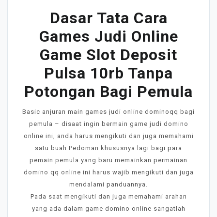
Dasar Tata Cara
Games Judi Online
Game Slot Deposit
Pulsa 10rb Tanpa
Potongan Bagi Pemula
Basic anjuran main games judi online dominoqq bagi
pemula – disaat ingin bermain game judi domino
online ini, anda harus mengikuti dan juga memahami
satu buah Pedoman khususnya lagi bagi para
pemain pemula yang baru memainkan permainan
domino qq online ini harus wajib mengikuti dan juga
mendalami panduannya.
Pada saat mengikuti dan juga memahami arahan
yang ada dalam game domino online sangatlah