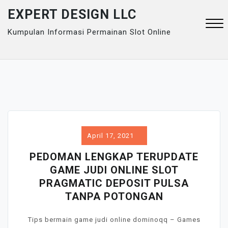
Skip
EXPERT DESIGN LLC
to
Kumpulan Informasi Permainan Slot Online
content
Close
Menu
April 17, 2021
PEDOMAN LENGKAP TERUPDATE
GAME JUDI ONLINE SLOT
PRAGMATIC DEPOSIT PULSA
TANPA POTONGAN
Tips bermain game judi online dominoqq – Games