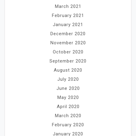
March 2021
February 2021
January 2021
December 2020
November 2020
October 2020
September 2020
August 2020
July 2020
June 2020
May 2020
April 2020
March 2020
February 2020
January 2020