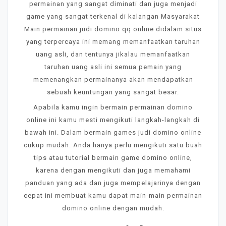
permainan yang sangat diminati dan juga menjadi
game yang sangat terkenal di kalangan Masyarakat
Main permainan judi domino qq online didalam situs
yang terpercaya ini memang memanfaatkan taruhan
uang asli, dan tentunya jikalau memanfaatkan
taruhan uang asli ini semua pemain yang
memenangkan permainanya akan mendapatkan
sebuah keuntungan yang sangat besar.
Apabila kamu ingin bermain permainan domino
online ini kamu mesti mengikuti langkah-langkah di
bawah ini. Dalam bermain games judi domino online
cukup mudah. Anda hanya perlu mengikuti satu buah
tips atau tutorial bermain game domino online,
karena dengan mengikuti dan juga memahami
panduan yang ada dan juga mempelajarinya dengan
cepat ini membuat kamu dapat main-main permainan
domino online dengan mudah.