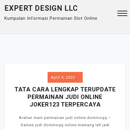
Skip
EXPERT DESIGN LLC
to
Kumpulan Informasi Permainan Slot Online
content
Close
Menu
April 4, 2022
TATA CARA LENGKAP TERUPDATE
PERMAINAN JUDI ONLINE
JOKER123 TERPERCAYA
Arahan main permainan judi online dominoqq –
Games judi dominoqq online memang lah jadi