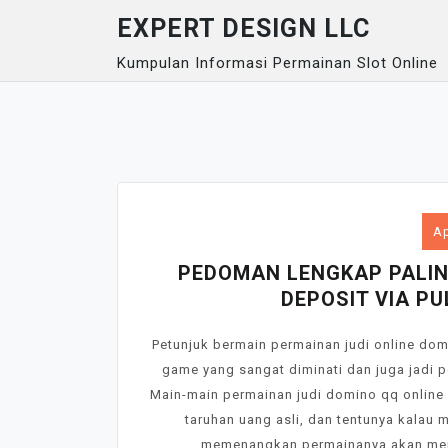
Skip
EXPERT DESIGN LLC
to
Kumpulan Informasi Permainan Slot Online
content
Ap
PEDOMAN LENGKAP PALIN
DEPOSIT VIA P
Petunjuk bermain permainan judi online do
game yang sangat diminati dan juga jadi 
Main-main permainan judi domino qq online
taruhan uang asli, dan tentunya kalau 
memenangkan permainanya akan men