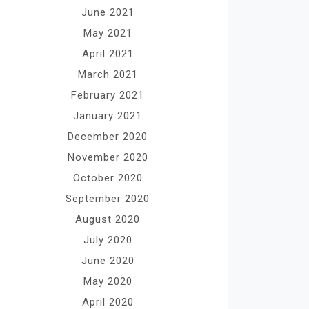
June 2021
May 2021
April 2021
March 2021
February 2021
January 2021
December 2020
November 2020
October 2020
September 2020
August 2020
July 2020
June 2020
May 2020
April 2020