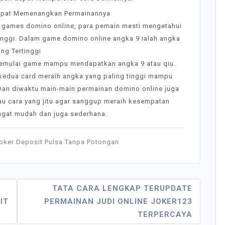
Dapat Memenangkan Permainannya
n games domino online, para pemain mesti mengetahui
inggi. Dalam game domino online angka 9 ialah angka
ang Tertinggi
memulai game mampu mendapatkan angka 9 atau qiu.
edua card meraih angka yang paling tinggi mampu
n diwaktu main-main permainan domino online juga
tau cara yang jitu agar sanggup meraih kesempatan
gat mudah dan juga sederhana.
Joker Deposit Pulsa Tanpa Potongan
TATA CARA LENGKAP TERUPDATE
IT
PERMAINAN JUDI ONLINE JOKER123
TERPERCAYA