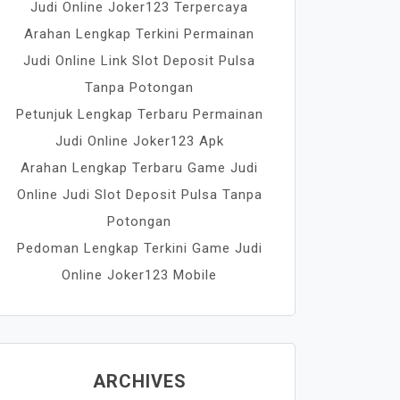
Judi Online Joker123 Terpercaya
Arahan Lengkap Terkini Permainan
Judi Online Link Slot Deposit Pulsa
Tanpa Potongan
Petunjuk Lengkap Terbaru Permainan
Judi Online Joker123 Apk
Arahan Lengkap Terbaru Game Judi
Online Judi Slot Deposit Pulsa Tanpa
Potongan
Pedoman Lengkap Terkini Game Judi
Online Joker123 Mobile
ARCHIVES