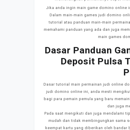
Jika anda ingin main game domino online i
Dalam main-main games judi domino onli
tutorial atau panduan main-main permain
memahami panduan yang ada dan juga mempe
main games dom
Dasar Panduan Gam
Deposit Pulsa 
P
Dasar tutorial main permainan judi online 
judi domino online ini, anda mesti mengik
bagi para pemain pemula yang baru memaink
dan juga m
Pada saat mengikuti dan juga mendalami ti
mudah dan tidak membingungkan sama se
keempat kartu yang diberikan oleh bandar bi