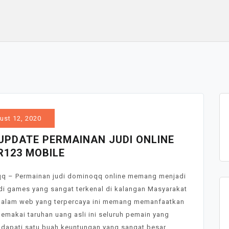
ust 12, 2020
UPDATE PERMAINAN JUDI ONLINE
R123 MOBILE
oqq – Permainan judi dominoqq online memang menjadi
di games yang sangat terkenal di kalangan Masyarakat
idalam web yang terpercaya ini memang memanfaatkan
memakai taruhan uang asli ini seluruh pemain yang
apati satu buah keuntungan yang sangat besar.