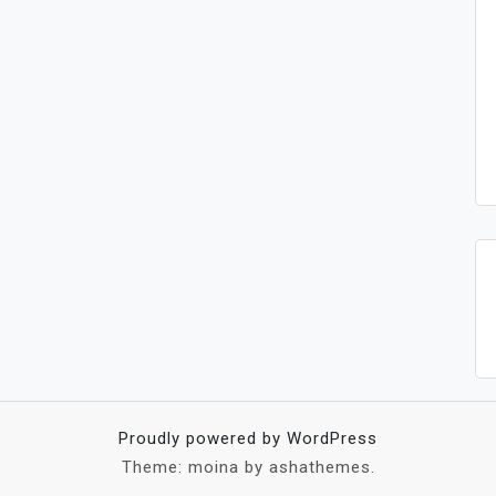
Proudly powered by WordPress
Theme: moina by ashathemes.