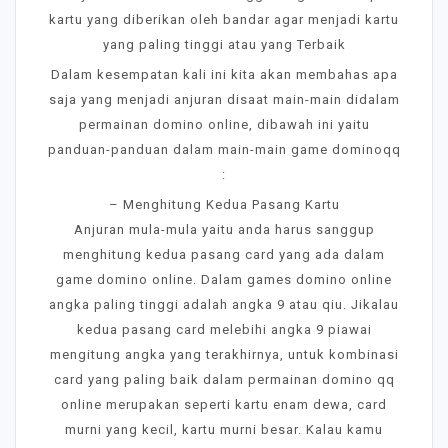
kartu yang diberikan oleh bandar agar menjadi kartu
yang paling tinggi atau yang Terbaik
Dalam kesempatan kali ini kita akan membahas apa
saja yang menjadi anjuran disaat main-main didalam
permainan domino online, dibawah ini yaitu
panduan-panduan dalam main-main game dominoqq
:
– Menghitung Kedua Pasang Kartu
Anjuran mula-mula yaitu anda harus sanggup
menghitung kedua pasang card yang ada dalam
game domino online. Dalam games domino online
angka paling tinggi adalah angka 9 atau qiu. Jikalau
kedua pasang card melebihi angka 9 piawai
mengitung angka yang terakhirnya, untuk kombinasi
card yang paling baik dalam permainan domino qq
online merupakan seperti kartu enam dewa, card
murni yang kecil, kartu murni besar. Kalau kamu