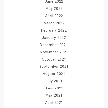
June 2022
May 2022
April 2022
March 2022
February 2022
January 2022
December 2021
November 2021
October 2021
September 2021
August 2021
July 2021
June 2021
May 2021
April 2021