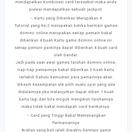
mendapatkan kombinasi card terssebut maka anda
piawai mendapatkan sebuah jackpot.
– Kartu yang Diberikan Merupakan 4
Tutorial yang ke-2 merupakan ketika bermain games
domino online merupakan setiap pemain bakal
diberikan 4 buah Kartu game domino online ini
setiap pemain pastinya dapat diberikan 4 buah card
oleh bandar.
Jadi pada saat awal games taruhan domino online,
tiap-tiap pemainnya bakal diberikan 3 buah kartu
terlebih Dahulu kemudian para pemainnya akan
dikasih kesempatan utk pilih suatu opsi yang ada
didalamnya jika melanjutkan dapat diberi 1 buah
kartu lagi dan bila mogok mengikuti taruhannya
maka tidak bakal mendapati card berikutnya.
– Card yang Tinggi Bakal Memenangkan
Permainannya
Arahan yang ke3 ialah diwaktu bermain game