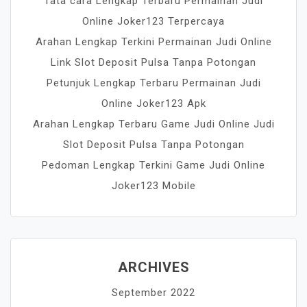
Tata cara Lengkap Terbaru Permainan Judi
Online Joker123 Terpercaya
Arahan Lengkap Terkini Permainan Judi Online
Link Slot Deposit Pulsa Tanpa Potongan
Petunjuk Lengkap Terbaru Permainan Judi
Online Joker123 Apk
Arahan Lengkap Terbaru Game Judi Online Judi
Slot Deposit Pulsa Tanpa Potongan
Pedoman Lengkap Terkini Game Judi Online
Joker123 Mobile
ARCHIVES
September 2022