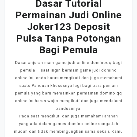
Dasar Tutorial
Permainan Judi Online
Joker123 Deposit
Pulsa Tanpa Potongan
Bagi Pemula
Dasar anjuran main game judi online dominoqq bagi
pemula – saat ingin bermain game judi domino
online ini, anda harus mengikuti dan juga memahami
suatu Panduan khususnya lagi bagi para pemain
pemula yang baru memainkan permainan domino qq
online ini harus wajib mengikuti dan juga mendalami
panduannya.
Pada saat mengikuti dan juga memahami arahan
yang ada dalam games domino online sangatlah
mudah dan tidak membingungkan sama sekali. Kamu