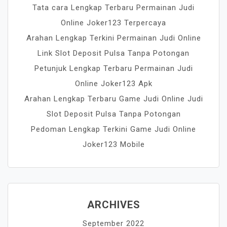
Tata cara Lengkap Terbaru Permainan Judi
Online Joker123 Terpercaya
Arahan Lengkap Terkini Permainan Judi Online
Link Slot Deposit Pulsa Tanpa Potongan
Petunjuk Lengkap Terbaru Permainan Judi
Online Joker123 Apk
Arahan Lengkap Terbaru Game Judi Online Judi
Slot Deposit Pulsa Tanpa Potongan
Pedoman Lengkap Terkini Game Judi Online
Joker123 Mobile
ARCHIVES
September 2022