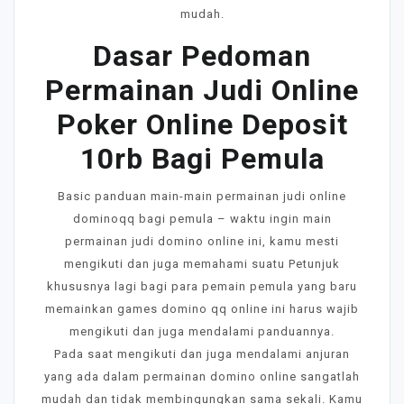
mudah.
Dasar Pedoman
Permainan Judi Online
Poker Online Deposit
10rb Bagi Pemula
Basic panduan main-main permainan judi online
dominoqq bagi pemula – waktu ingin main
permainan judi domino online ini, kamu mesti
mengikuti dan juga memahami suatu Petunjuk
khususnya lagi bagi para pemain pemula yang baru
memainkan games domino qq online ini harus wajib
mengikuti dan juga mendalami panduannya.
Pada saat mengikuti dan juga mendalami anjuran
yang ada dalam permainan domino online sangatlah
mudah dan tidak membingungkan sama sekali. Kamu