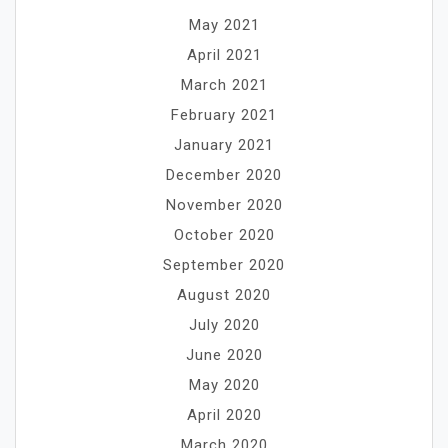
May 2021
April 2021
March 2021
February 2021
January 2021
December 2020
November 2020
October 2020
September 2020
August 2020
July 2020
June 2020
May 2020
April 2020
March 2020