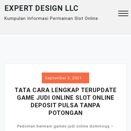
Skip
EXPERT DESIGN LLC
to
Kumpulan Informasi Permainan Slot Online
content
Close
Menu
September 3, 2021
TATA CARA LENGKAP TERUPDATE
GAME JUDI ONLINE SLOT ONLINE
DEPOSIT PULSA TANPA
POTONGAN
Pedoman bermain games judi online dominoqq –