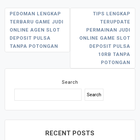
Post
PEDOMAN LENGKAP
TIPS LENGKAP
TERBARU GAME JUDI
TERUPDATE
Navigation
ONLINE AGEN SLOT
PERMAINAN JUDI
DEPOSIT PULSA
ONLINE GAME SLOT
TANPA POTONGAN
DEPOSIT PULSA
10RB TANPA
POTONGAN
Search
Search
RECENT POSTS