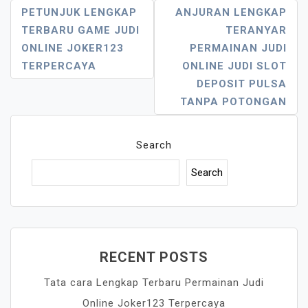
Post
PETUNJUK LENGKAP
ANJURAN LENGKAP
TERBARU GAME JUDI
TERANYAR
Navigation
ONLINE JOKER123
PERMAINAN JUDI
TERPERCAYA
ONLINE JUDI SLOT
DEPOSIT PULSA
TANPA POTONGAN
Search
Search
RECENT POSTS
Tata cara Lengkap Terbaru Permainan Judi
Online Joker123 Terpercaya