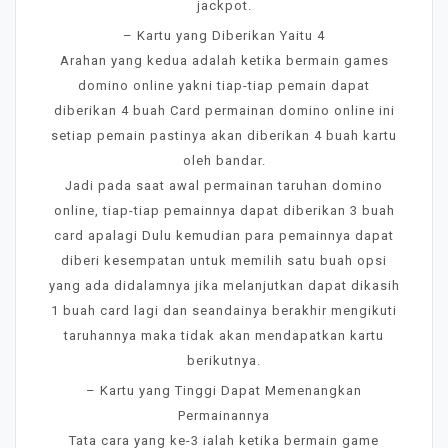
jackpot.
– Kartu yang Diberikan Yaitu 4
Arahan yang kedua adalah ketika bermain games
domino online yakni tiap-tiap pemain dapat
diberikan 4 buah Card permainan domino online ini
setiap pemain pastinya akan diberikan 4 buah kartu
oleh bandar.
Jadi pada saat awal permainan taruhan domino
online, tiap-tiap pemainnya dapat diberikan 3 buah
card apalagi Dulu kemudian para pemainnya dapat
diberi kesempatan untuk memilih satu buah opsi
yang ada didalamnya jika melanjutkan dapat dikasih
1 buah card lagi dan seandainya berakhir mengikuti
taruhannya maka tidak akan mendapatkan kartu
berikutnya.
– Kartu yang Tinggi Dapat Memenangkan
Permainannya
Tata cara yang ke-3 ialah ketika bermain game