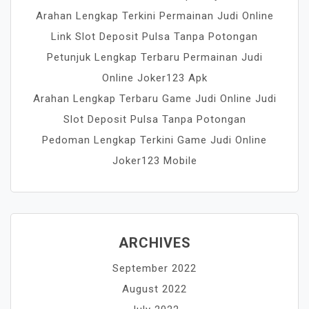
Arahan Lengkap Terkini Permainan Judi Online
Link Slot Deposit Pulsa Tanpa Potongan
Petunjuk Lengkap Terbaru Permainan Judi
Online Joker123 Apk
Arahan Lengkap Terbaru Game Judi Online Judi
Slot Deposit Pulsa Tanpa Potongan
Pedoman Lengkap Terkini Game Judi Online
Joker123 Mobile
ARCHIVES
September 2022
August 2022