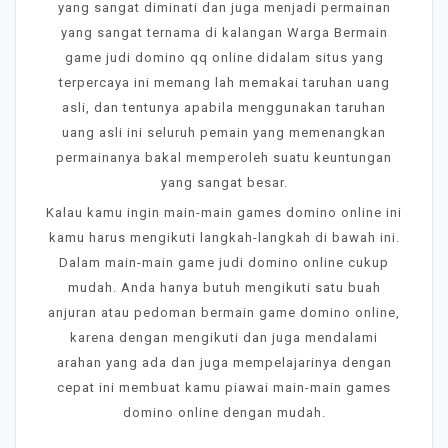
yang sangat diminati dan juga menjadi permainan
yang sangat ternama di kalangan Warga Bermain
game judi domino qq online didalam situs yang
terpercaya ini memang lah memakai taruhan uang
asli, dan tentunya apabila menggunakan taruhan
uang asli ini seluruh pemain yang memenangkan
permainanya bakal memperoleh suatu keuntungan
yang sangat besar.
Kalau kamu ingin main-main games domino online ini
kamu harus mengikuti langkah-langkah di bawah ini.
Dalam main-main game judi domino online cukup
mudah. Anda hanya butuh mengikuti satu buah
anjuran atau pedoman bermain game domino online,
karena dengan mengikuti dan juga mendalami
arahan yang ada dan juga mempelajarinya dengan
cepat ini membuat kamu piawai main-main games
domino online dengan mudah.