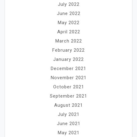
July 2022
June 2022
May 2022
April 2022
March 2022
February 2022
January 2022
December 2021
November 2021
October 2021
September 2021
August 2021
July 2021
June 2021
May 2021