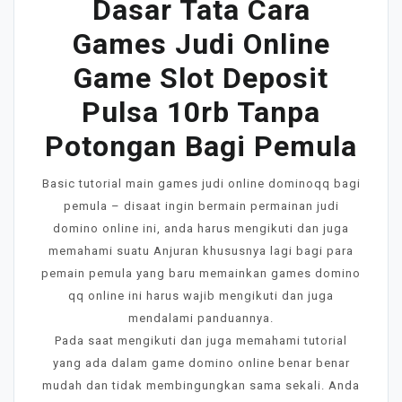
Dasar Tata Cara
Games Judi Online
Game Slot Deposit
Pulsa 10rb Tanpa
Potongan Bagi Pemula
Basic tutorial main games judi online dominoqq bagi
pemula – disaat ingin bermain permainan judi
domino online ini, anda harus mengikuti dan juga
memahami suatu Anjuran khususnya lagi bagi para
pemain pemula yang baru memainkan games domino
qq online ini harus wajib mengikuti dan juga
mendalami panduannya.
Pada saat mengikuti dan juga memahami tutorial
yang ada dalam game domino online benar benar
mudah dan tidak membingungkan sama sekali. Anda