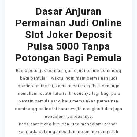
Dasar Anjuran
Permainan Judi Online
Slot Joker Deposit
Pulsa 5000 Tanpa
Potongan Bagi Pemula
Basic petunjuk bermain game judi online dominoqq
bagi pemula – waktu ingin main permainan judi
domino online ini, kamu mesti mengikuti dan juga
memahami suatu Tutorial khususnya lagi bagi para
pemain pemula yang baru memainkan permainan
domino qq online ini harus wajib mengikuti dan juga
mendalami panduannya.
Pada saat mengikuti dan juga mendalami arahan
yang ada dalam games domino online sangatlah