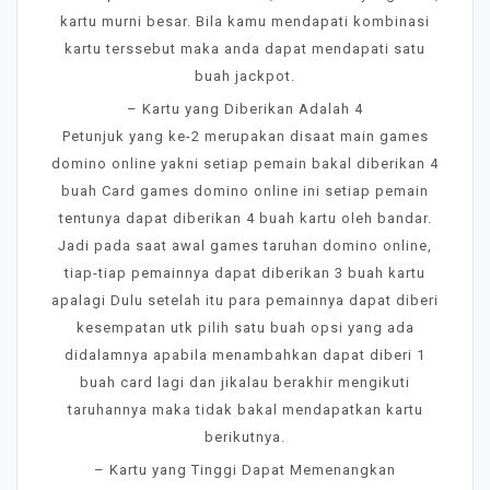
kartu murni besar. Bila kamu mendapati kombinasi
kartu terssebut maka anda dapat mendapati satu
buah jackpot.
– Kartu yang Diberikan Adalah 4
Petunjuk yang ke-2 merupakan disaat main games
domino online yakni setiap pemain bakal diberikan 4
buah Card games domino online ini setiap pemain
tentunya dapat diberikan 4 buah kartu oleh bandar.
Jadi pada saat awal games taruhan domino online,
tiap-tiap pemainnya dapat diberikan 3 buah kartu
apalagi Dulu setelah itu para pemainnya dapat diberi
kesempatan utk pilih satu buah opsi yang ada
didalamnya apabila menambahkan dapat diberi 1
buah card lagi dan jikalau berakhir mengikuti
taruhannya maka tidak bakal mendapatkan kartu
berikutnya.
– Kartu yang Tinggi Dapat Memenangkan