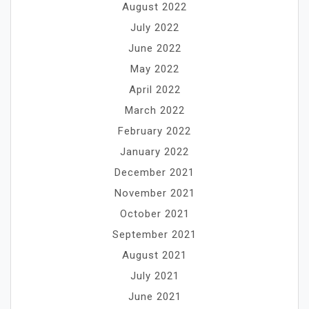
August 2022
July 2022
June 2022
May 2022
April 2022
March 2022
February 2022
January 2022
December 2021
November 2021
October 2021
September 2021
August 2021
July 2021
June 2021