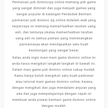
Permainan judi dominoqq online memang jadi game
yang sangat diminati dan juga menjadi games yang
sangat populer di kalangan Penduduk Bermain
permainan judi domino qq online didalam web yang
terpercaya ini memang memanfaatkan taruhan uang
asli, dan tentunya jikalau memanfaatkan taruhan
uang asli ini semua pemain yang memenangkan
permainanya akan mendapatkan satu buah
keuntungan yang sangat besar.
Kalau anda ingin main-main game domino online ini
anda harus mengikuti langkah-langkah di bawah ini.
Dalam main game judi domino online cukup mudah.
Kamu hanya butuh mengikuti satu buah pedoman
atau tutorial main games domino online, karena
dengan mengikuti dan juga mendalami anjuran yang
ada dan juga mempelajarinya dengan cepat ini
membuat anda piawai bermain game domino online
dengan mudah.