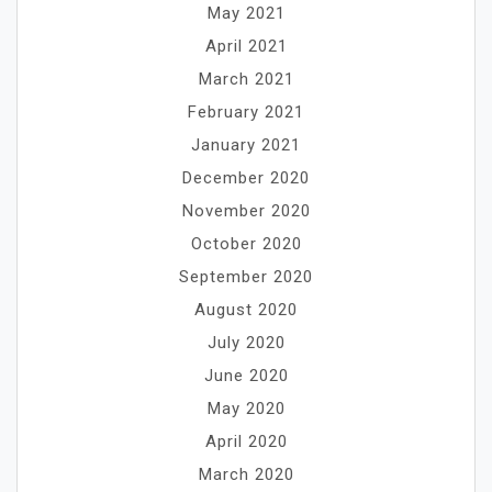
May 2021
April 2021
March 2021
February 2021
January 2021
December 2020
November 2020
October 2020
September 2020
August 2020
July 2020
June 2020
May 2020
April 2020
March 2020