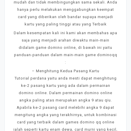
mudah dan tidak membingungkan sama sekali. Anda
hanya perlu melakukan menggabungkan keempat
card yang diberikan oleh bandar supaya menjadi
kartu yang paling tinggi atau yang Terbaik
Dalam kesempatan kali ini kami akan membahas apa
saja yang menjadi arahan diwaktu main-main
didalam game domino online, di bawah ini yaitu
panduan-panduan dalam main-main game dominoqq
:
– Menghitung Kedua Pasang Kartu
Tutorial perdana yaitu anda mesti dapat menghitung
ke-2 pasang kartu yang ada dalam permainan
domino online. Dalam permainan domino online
angka paling atas merupakan angka 9 atau qiu.
Apabila ke-2 pasang card melebihi angka 9 dapat
mengitung angka yang terakhirnya, untuk kombinasi
card yang terbaik dalam games domino qq online
ialah seperti kartu enam dewa, card murni yang kecil,