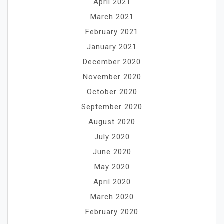
April 2021
March 2021
February 2021
January 2021
December 2020
November 2020
October 2020
September 2020
August 2020
July 2020
June 2020
May 2020
April 2020
March 2020
February 2020