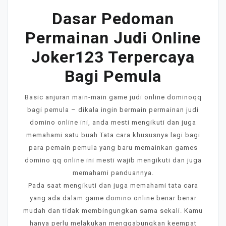
Dasar Pedoman
Permainan Judi Online
Joker123 Terpercaya
Bagi Pemula
Basic anjuran main-main game judi online dominoqq
bagi pemula – dikala ingin bermain permainan judi
domino online ini, anda mesti mengikuti dan juga
memahami satu buah Tata cara khususnya lagi bagi
para pemain pemula yang baru memainkan games
domino qq online ini mesti wajib mengikuti dan juga
memahami panduannya.
Pada saat mengikuti dan juga memahami tata cara
yang ada dalam game domino online benar benar
mudah dan tidak membingungkan sama sekali. Kamu
hanya perlu melakukan menggabungkan keempat