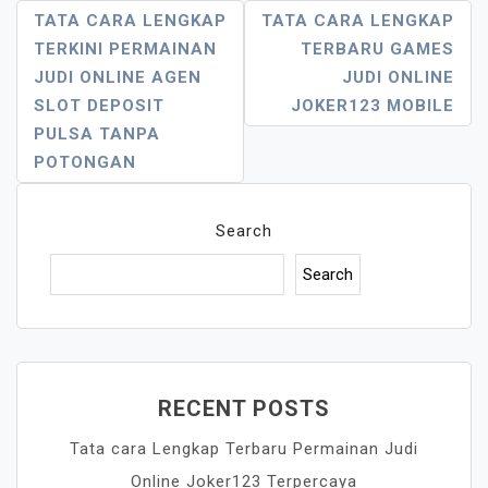
Post
TATA CARA LENGKAP
TATA CARA LENGKAP
TERKINI PERMAINAN
TERBARU GAMES
Navigation
JUDI ONLINE AGEN
JUDI ONLINE
SLOT DEPOSIT
JOKER123 MOBILE
PULSA TANPA
POTONGAN
Search
Search
RECENT POSTS
Tata cara Lengkap Terbaru Permainan Judi
Online Joker123 Terpercaya