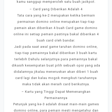
kamu sanggup memperoleh satu buah jackpot.
– Card yang Diberikan Adalah 4
Tata cara yang ke-2 merupakan ketika bermain
permainan domino online merupakan tiap-tiap
pemain akan diberikan 4 buah Card game domino
online ini setiap pemain pastinya bakal diberikan 4
buah card oleh bandar.
Jadi pada saat awal game taruhan domino online,
tiap-tiap pemainnya bakal diberikan 3 buah kartu
terlebih Dahulu selanjutnya para pemainnya bakal
dikasih kesempatan buat pilih sebuah opsi yang ada
didalamnya jikalau meneruskan akan diberi 1 buah
card lagi dan kalau mogok mengikuti taruhannya
maka tidak akan meraih card berikutnya.
– Kartu yang Tinggi Dapat Memenangkan
Permainannya
Petunjuk yang ke-3 adalah disaat main-main games
domino online, para pemain mesti mengetahui dan