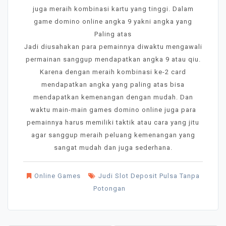
juga meraih kombinasi kartu yang tinggi. Dalam
game domino online angka 9 yakni angka yang
Paling atas
Jadi diusahakan para pemainnya diwaktu mengawali
permainan sanggup mendapatkan angka 9 atau qiu.
Karena dengan meraih kombinasi ke-2 card
mendapatkan angka yang paling atas bisa
mendapatkan kemenangan dengan mudah. Dan
waktu main-main games domino online juga para
pemainnya harus memiliki taktik atau cara yang jitu
agar sanggup meraih peluang kemenangan yang
sangat mudah dan juga sederhana.
Online Games
Judi Slot Deposit Pulsa Tanpa
Potongan