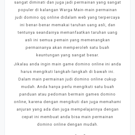
sangat diminati dan juga jadi permainan yang sangat
populer di kalangan Warga Main-main permainan
judi domino qq online didalam web yang terpercaya
ini benar-benar memakai taruhan uang asli, dan
tentunya seandainya memanfaatkan taruhan uang
asli ini semua pemain yang memenangkan
permainanya akan memperoleh satu buah
keuntungan yang sangat besar.
Jikalau anda ingin main game domino online ini anda
harus mengikuti langkah-langkah di bawah ini.
Dalam main permainan judi domino online cukup
mudah. Anda hanya perlu mengikuti satu buah
panduan atau pedoman bermain games domino
online, karena dengan mengikuti dan juga memahami
anjuran yang ada dan juga mempelajarinya dengan
cepat ini membuat anda bisa main permainan
domino online dengan mudah.