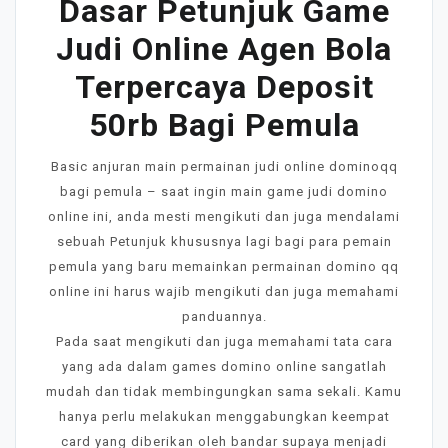
Dasar Petunjuk Game
Judi Online Agen Bola
Terpercaya Deposit
50rb Bagi Pemula
Basic anjuran main permainan judi online dominoqq
bagi pemula – saat ingin main game judi domino
online ini, anda mesti mengikuti dan juga mendalami
sebuah Petunjuk khususnya lagi bagi para pemain
pemula yang baru memainkan permainan domino qq
online ini harus wajib mengikuti dan juga memahami
panduannya.
Pada saat mengikuti dan juga memahami tata cara
yang ada dalam games domino online sangatlah
mudah dan tidak membingungkan sama sekali. Kamu
hanya perlu melakukan menggabungkan keempat
card yang diberikan oleh bandar supaya menjadi