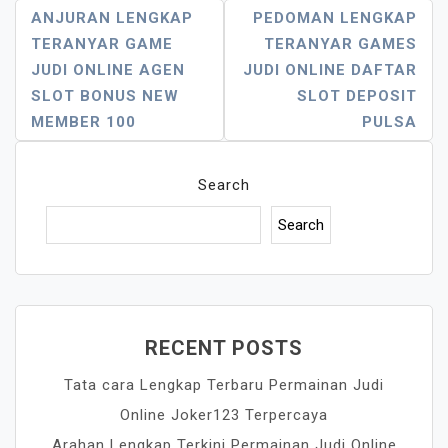
Post
ANJURAN LENGKAP
PEDOMAN LENGKAP
TERANYAR GAME
TERANYAR GAMES
Navigation
JUDI ONLINE AGEN
JUDI ONLINE DAFTAR
SLOT BONUS NEW
SLOT DEPOSIT
MEMBER 100
PULSA
Search
Search
RECENT POSTS
Tata cara Lengkap Terbaru Permainan Judi
Online Joker123 Terpercaya
Arahan Lengkap Terkini Permainan Judi Online