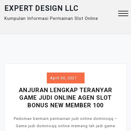
Skip
EXPERT DESIGN LLC
to
Kumpulan Informasi Permainan Slot Online
content
Close
Menu
April 30, 2021
ANJURAN LENGKAP TERANYAR
GAME JUDI ONLINE AGEN SLOT
BONUS NEW MEMBER 100
Pedoman bermain permainan judi online dominoqq –
Game judi dominoqq online memang lah jadi game