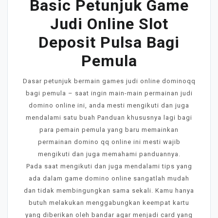
Basic Petunjuk Game
Judi Online Slot
Deposit Pulsa Bagi
Pemula
Dasar petunjuk bermain games judi online dominoqq
bagi pemula – saat ingin main-main permainan judi
domino online ini, anda mesti mengikuti dan juga
mendalami satu buah Panduan khususnya lagi bagi
para pemain pemula yang baru memainkan
permainan domino qq online ini mesti wajib
mengikuti dan juga memahami panduannya.
Pada saat mengikuti dan juga mendalami tips yang
ada dalam game domino online sangatlah mudah
dan tidak membingungkan sama sekali. Kamu hanya
butuh melakukan menggabungkan keempat kartu
yang diberikan oleh bandar agar menjadi card yang