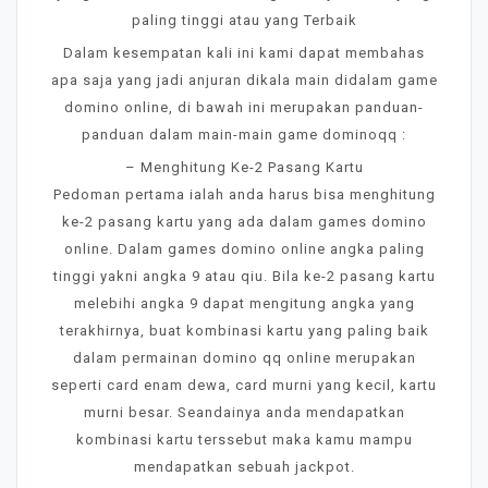
paling tinggi atau yang Terbaik
Dalam kesempatan kali ini kami dapat membahas
apa saja yang jadi anjuran dikala main didalam game
domino online, di bawah ini merupakan panduan-
panduan dalam main-main game dominoqq :
– Menghitung Ke-2 Pasang Kartu
Pedoman pertama ialah anda harus bisa menghitung
ke-2 pasang kartu yang ada dalam games domino
online. Dalam games domino online angka paling
tinggi yakni angka 9 atau qiu. Bila ke-2 pasang kartu
melebihi angka 9 dapat mengitung angka yang
terakhirnya, buat kombinasi kartu yang paling baik
dalam permainan domino qq online merupakan
seperti card enam dewa, card murni yang kecil, kartu
murni besar. Seandainya anda mendapatkan
kombinasi kartu terssebut maka kamu mampu
mendapatkan sebuah jackpot.