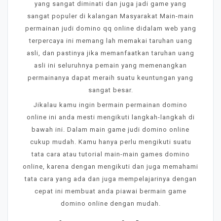
yang sangat diminati dan juga jadi game yang
sangat populer di kalangan Masyarakat Main-main
permainan judi domino qq online didalam web yang
terpercaya ini memang lah memakai taruhan uang
asli, dan pastinya jika memanfaatkan taruhan uang
asli ini seluruhnya pemain yang memenangkan
permainanya dapat meraih suatu keuntungan yang
sangat besar.
Jikalau kamu ingin bermain permainan domino
online ini anda mesti mengikuti langkah-langkah di
bawah ini. Dalam main game judi domino online
cukup mudah. Kamu hanya perlu mengikuti suatu
tata cara atau tutorial main-main games domino
online, karena dengan mengikuti dan juga memahami
tata cara yang ada dan juga mempelajarinya dengan
cepat ini membuat anda piawai bermain game
domino online dengan mudah.