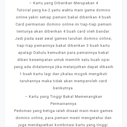
– Kartu yang Diberikan Merupakan 4
Tutorial yang ke-2 yaitu waktu main game domino
online yakni setiap pemain bakal diberikan 4 buah
Card permainan domino online ini tiap-tiap pemain
tentunya akan diberikan 4 buah card oleh bandar.
Jadi pada saat awal games taruhan domino online,
tiap-tiap pemainnya bakal diberikan 3 buah kartu
apalagi Dahulu kemudian para pemainnya bakal
diberi kesempatan untuk memilih satu buah opsi
yang ada didalamnya jika melanjutkan dapat dikasih
1 buah kartu lagi dan jikalau mogok mengikuti
taruhannya maka tidak akan memperoleh card
berikutnya.
– Kartu yang Tinggi Bakal Memenangkan
Permainannya
Pedoman yang ketiga ialah disaat main-main games
domino online, para pemain mesti mengetahui dan
juga mendapatkan kombinasi kartu yang tinggi.