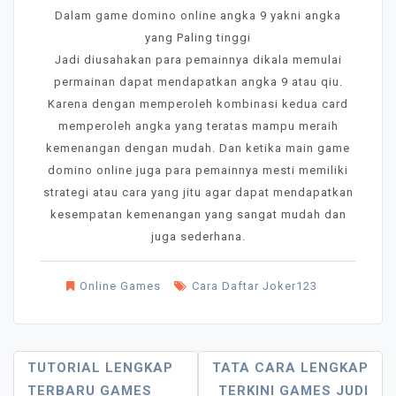
Dalam game domino online angka 9 yakni angka
yang Paling tinggi
Jadi diusahakan para pemainnya dikala memulai
permainan dapat mendapatkan angka 9 atau qiu.
Karena dengan memperoleh kombinasi kedua card
memperoleh angka yang teratas mampu meraih
kemenangan dengan mudah. Dan ketika main game
domino online juga para pemainnya mesti memiliki
strategi atau cara yang jitu agar dapat mendapatkan
kesempatan kemenangan yang sangat mudah dan
juga sederhana.
Online Games
Cara Daftar Joker123
Post
TUTORIAL LENGKAP
TATA CARA LENGKAP
TERBARU GAMES
TERKINI GAMES JUDI