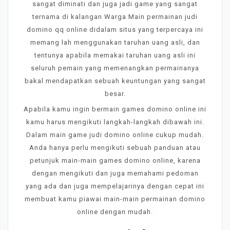
sangat diminati dan juga jadi game yang sangat
ternama di kalangan Warga Main permainan judi
domino qq online didalam situs yang terpercaya ini
memang lah menggunakan taruhan uang asli, dan
tentunya apabila memakai taruhan uang asli ini
seluruh pemain yang memenangkan permainanya
bakal mendapatkan sebuah keuntungan yang sangat
besar.
Apabila kamu ingin bermain games domino online ini
kamu harus mengikuti langkah-langkah dibawah ini.
Dalam main game judi domino online cukup mudah.
Anda hanya perlu mengikuti sebuah panduan atau
petunjuk main-main games domino online, karena
dengan mengikuti dan juga memahami pedoman
yang ada dan juga mempelajarinya dengan cepat ini
membuat kamu piawai main-main permainan domino
online dengan mudah.