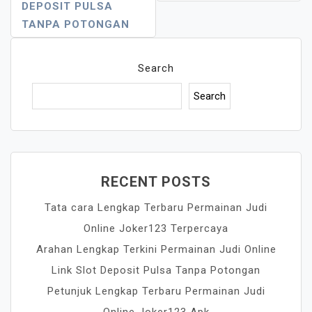
DEPOSIT PULSA
TANPA POTONGAN
Search
Search
RECENT POSTS
Tata cara Lengkap Terbaru Permainan Judi
Online Joker123 Terpercaya
Arahan Lengkap Terkini Permainan Judi Online
Link Slot Deposit Pulsa Tanpa Potongan
Petunjuk Lengkap Terbaru Permainan Judi
Online Joker123 Apk