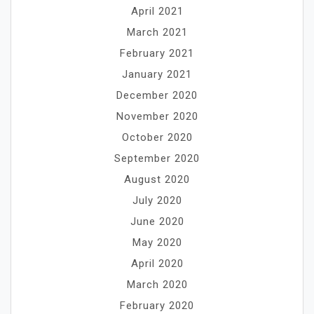
April 2021
March 2021
February 2021
January 2021
December 2020
November 2020
October 2020
September 2020
August 2020
July 2020
June 2020
May 2020
April 2020
March 2020
February 2020