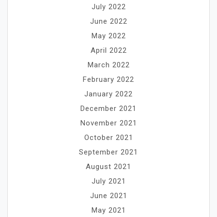
July 2022
June 2022
May 2022
April 2022
March 2022
February 2022
January 2022
December 2021
November 2021
October 2021
September 2021
August 2021
July 2021
June 2021
May 2021