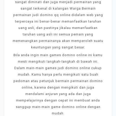
sangat diminati dan juga menjadi permainan yang
sangat terkenal di kalangan Warga Bermain
permainan judi domino qq online didalam web yang
terpercaya ini benar-benar memanfaatkan taruhan
uang asli, dan pastinya jikalau memanfaatkan
taruhan uang asli ini semua pemain yang
memenangkan permainanya akan memperoleh suatu
keuntungan yang sangat besar.
Bila anda ingin main games domino online ini kamu
mesti mengikuti langkah-langkah di bawah ini.
Dalam main-main games judi domino online cukup
mudah. Kamu hanya perlu mengikuti satu buah
pedoman atau petunjuk bermain permainan domino
online, karena dengan mengikuti dan juga
mendalami anjuran yang ada dan juga
mempelajarinya dengan cepat ini membuat anda
sanggup main-main game domino online dengan
mudah.