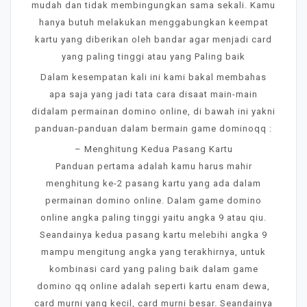
mudah dan tidak membingungkan sama sekali. Kamu
hanya butuh melakukan menggabungkan keempat
kartu yang diberikan oleh bandar agar menjadi card
yang paling tinggi atau yang Paling baik
Dalam kesempatan kali ini kami bakal membahas
apa saja yang jadi tata cara disaat main-main
didalam permainan domino online, di bawah ini yakni
panduan-panduan dalam bermain game dominoqq :
– Menghitung Kedua Pasang Kartu
Panduan pertama adalah kamu harus mahir
menghitung ke-2 pasang kartu yang ada dalam
permainan domino online. Dalam game domino
online angka paling tinggi yaitu angka 9 atau qiu.
Seandainya kedua pasang kartu melebihi angka 9
mampu mengitung angka yang terakhirnya, untuk
kombinasi card yang paling baik dalam game
domino qq online adalah seperti kartu enam dewa,
card murni yang kecil, card murni besar. Seandainya