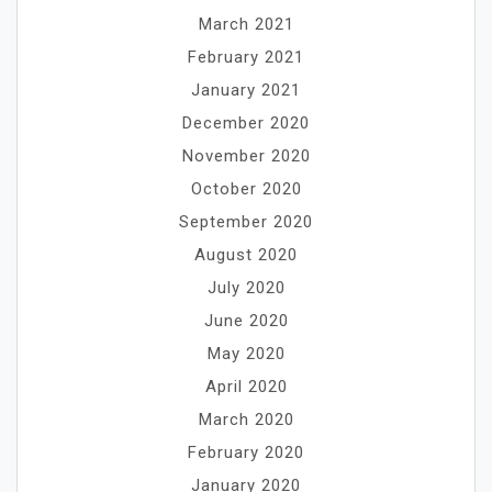
March 2021
February 2021
January 2021
December 2020
November 2020
October 2020
September 2020
August 2020
July 2020
June 2020
May 2020
April 2020
March 2020
February 2020
January 2020