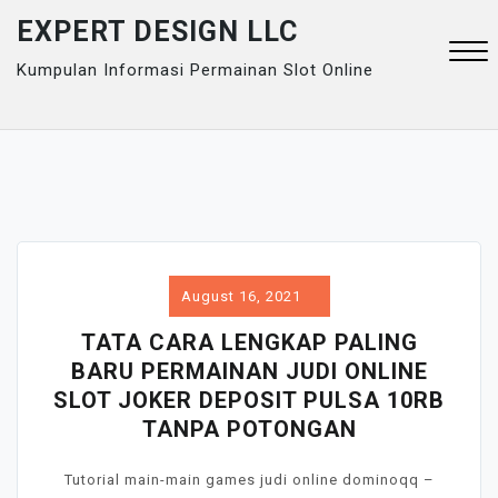
Skip
EXPERT DESIGN LLC
to
Kumpulan Informasi Permainan Slot Online
content
Close
Menu
August 16, 2021
TATA CARA LENGKAP PALING
BARU PERMAINAN JUDI ONLINE
SLOT JOKER DEPOSIT PULSA 10RB
TANPA POTONGAN
Tutorial main-main games judi online dominoqq –