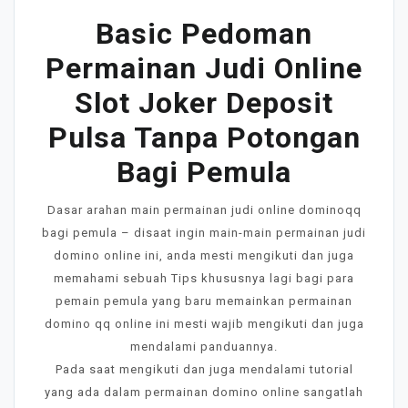
Basic Pedoman
Permainan Judi Online
Slot Joker Deposit
Pulsa Tanpa Potongan
Bagi Pemula
Dasar arahan main permainan judi online dominoqq
bagi pemula – disaat ingin main-main permainan judi
domino online ini, anda mesti mengikuti dan juga
memahami sebuah Tips khususnya lagi bagi para
pemain pemula yang baru memainkan permainan
domino qq online ini mesti wajib mengikuti dan juga
mendalami panduannya.
Pada saat mengikuti dan juga mendalami tutorial
yang ada dalam permainan domino online sangatlah