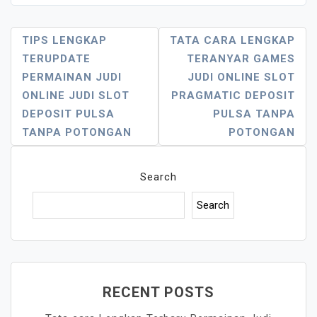
Post
TIPS LENGKAP
TATA CARA LENGKAP
TERUPDATE
TERANYAR GAMES
Navigation
PERMAINAN JUDI
JUDI ONLINE SLOT
ONLINE JUDI SLOT
PRAGMATIC DEPOSIT
DEPOSIT PULSA
PULSA TANPA
TANPA POTONGAN
POTONGAN
Search
Search
RECENT POSTS