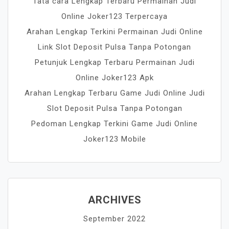
Tata cara Lengkap Terbaru Permainan Judi
Online Joker123 Terpercaya
Arahan Lengkap Terkini Permainan Judi Online
Link Slot Deposit Pulsa Tanpa Potongan
Petunjuk Lengkap Terbaru Permainan Judi
Online Joker123 Apk
Arahan Lengkap Terbaru Game Judi Online Judi
Slot Deposit Pulsa Tanpa Potongan
Pedoman Lengkap Terkini Game Judi Online
Joker123 Mobile
ARCHIVES
September 2022