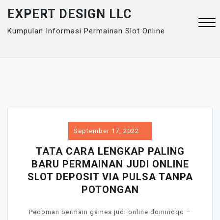
Skip
EXPERT DESIGN LLC
to
Kumpulan Informasi Permainan Slot Online
content
Close
Menu
September 17, 2022
TATA CARA LENGKAP PALING
BARU PERMAINAN JUDI ONLINE
SLOT DEPOSIT VIA PULSA TANPA
POTONGAN
Pedoman bermain games judi online dominoqq –