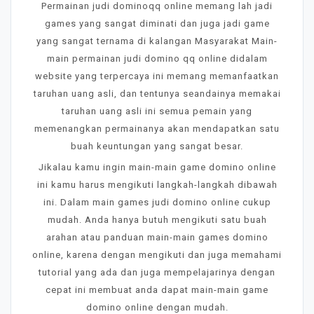
Permainan judi dominoqq online memang lah jadi
games yang sangat diminati dan juga jadi game
yang sangat ternama di kalangan Masyarakat Main-
main permainan judi domino qq online didalam
website yang terpercaya ini memang memanfaatkan
taruhan uang asli, dan tentunya seandainya memakai
taruhan uang asli ini semua pemain yang
memenangkan permainanya akan mendapatkan satu
buah keuntungan yang sangat besar.
Jikalau kamu ingin main-main game domino online
ini kamu harus mengikuti langkah-langkah dibawah
ini. Dalam main games judi domino online cukup
mudah. Anda hanya butuh mengikuti satu buah
arahan atau panduan main-main games domino
online, karena dengan mengikuti dan juga memahami
tutorial yang ada dan juga mempelajarinya dengan
cepat ini membuat anda dapat main-main game
domino online dengan mudah.