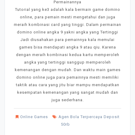
Permainannya
Tutorial yang ke3 adalah kala bermain game domino
online, para pemain mesti mengetahui dan juga
meraih kombinasi card yang tinggi. Dalam permainan
domino online angka 9 yakni angka yang Tertinggi
Jadi diusahakan para pemainnya kala memulai
games bisa mendapati angka 9 atau qiu. Karena
dengan meraih kombinasi kedua kartu memperoleh
angka yang tertinggi sanggup memperoleh
kemenangan dengan mudah. Dan waktu main games
domino online juga para pemainnya mesti memiliki
taktik atau cara yang jitu biar mampu mendapatkan
kesempatan kemenangan yang sangat mudah dan
juga sederhana.
Online Games
Agen Bola Terpercaya Deposit
50rb