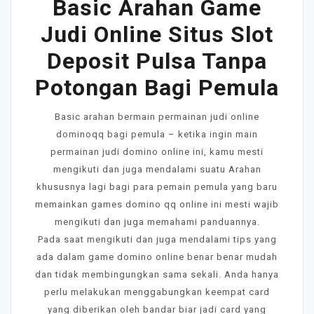
Basic Arahan Game
Judi Online Situs Slot
Deposit Pulsa Tanpa
Potongan Bagi Pemula
Basic arahan bermain permainan judi online
dominoqq bagi pemula – ketika ingin main
permainan judi domino online ini, kamu mesti
mengikuti dan juga mendalami suatu Arahan
khususnya lagi bagi para pemain pemula yang baru
memainkan games domino qq online ini mesti wajib
mengikuti dan juga memahami panduannya.
Pada saat mengikuti dan juga mendalami tips yang
ada dalam game domino online benar benar mudah
dan tidak membingungkan sama sekali. Anda hanya
perlu melakukan menggabungkan keempat card
yang diberikan oleh bandar biar jadi card yang