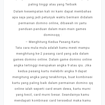
paling tinggi atau yang Terbaik
Dalam kesempatan kali ini kami dapat membahas
apa saja yang jadi petunjuk waktu bermain didalam
permainan domino online, dibawah ini yaitu
panduan-panduan dalam main-main games
dominoqq :
– Menghitung Kedua Pasang Kartu
Tata cara mula-mula adalah kamu mesti mampu
menghitung ke-2 pasang card yang ada dalam
games domino online. Dalam game domino online
angka tertinggi merupakan angka 9 atau qiu. Jika
kedua pasang kartu melebihi angka 9 dapat
mengitung angka yang terakhirnya, buat kombinasi
kartu yang paling baik dalam permainan domino qq
online ialah seperti card enam dewa, kartu murni
yang kecil, card murni besar. Seandainya kamu
mendapati kombinasi card terssebut maka kamu