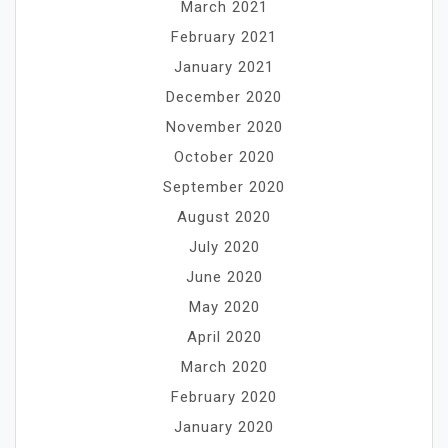
March 2021
February 2021
January 2021
December 2020
November 2020
October 2020
September 2020
August 2020
July 2020
June 2020
May 2020
April 2020
March 2020
February 2020
January 2020