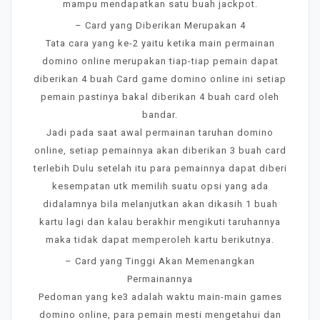
mampu mendapatkan satu buah jackpot.
– Card yang Diberikan Merupakan 4
Tata cara yang ke-2 yaitu ketika main permainan
domino online merupakan tiap-tiap pemain dapat
diberikan 4 buah Card game domino online ini setiap
pemain pastinya bakal diberikan 4 buah card oleh
bandar.
Jadi pada saat awal permainan taruhan domino
online, setiap pemainnya akan diberikan 3 buah card
terlebih Dulu setelah itu para pemainnya dapat diberi
kesempatan utk memilih suatu opsi yang ada
didalamnya bila melanjutkan akan dikasih 1 buah
kartu lagi dan kalau berakhir mengikuti taruhannya
maka tidak dapat memperoleh kartu berikutnya.
– Card yang Tinggi Akan Memenangkan
Permainannya
Pedoman yang ke3 adalah waktu main-main games
domino online, para pemain mesti mengetahui dan