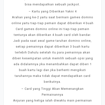
bisa mendapatkan sebuah jackpot.
– Kartu yang Diberikan Yakni 4
Arahan yang ke-2 yaitu saat bermain games domino
online yaitu tiap-tiap pemain dapat diberikan 4 buah
Card games domino online ini tiap-tiap pemain
tentunya akan diberikan 4 buah card oleh bandar.
Jadi pada saat awal game taruhan domino online,
setiap pemainnya dapat diberikan 3 buah kartu
terlebih Dahulu setelah itu para pemainnya akan
diberi kesempatan untuk memilih sebuah opsi yang
ada didalamnya jika menambahkan dapat diberi 1
buah kartu lagi dan jika berhenti mengikuti
taruhannya maka tidak dapat mendapatkan card
berikutnya.
– Card yang Tinggi Akan Memenangkan
Permainannya
Anjuran yang ketiga ialah diwaktu main permainan