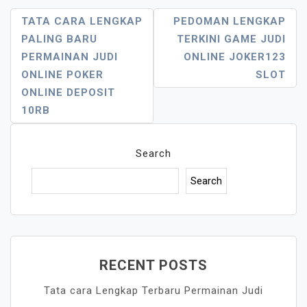
Post
TATA CARA LENGKAP
PEDOMAN LENGKAP
PALING BARU
TERKINI GAME JUDI
Navigation
PERMAINAN JUDI
ONLINE JOKER123
ONLINE POKER
SLOT
ONLINE DEPOSIT
10RB
Search
Search
RECENT POSTS
Tata cara Lengkap Terbaru Permainan Judi