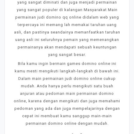
yang sangat diminati dan juga menjadi permainan
yang sangat populer di kalangan Masyarakat Main
permainan judi domino qq online didalam web yang
terpercaya ini memang lah memakai taruhan uang
asli, dan pastinya seandainya memanfaatkan taruhan
uang asli ini seluruhnya pemain yang memenangkan
permainanya akan mendapati sebuah keuntungan
yang sangat besar.
Bila kamu ingin bermain games domino online ini
kamu mesti mengikuti langkah-langkah di bawah ini.
Dalam main permainan judi domino online cukup
mudah. Anda hanya perlu mengikuti satu buah
anjuran atau pedoman main permainan domino
online, karena dengan mengikuti dan juga memahami
pedoman yang ada dan juga mempelajarinya dengan
cepat ini membuat kamu sanggup main-main
permainan domino online dengan mudah.