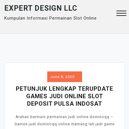
Skip
EXPERT DESIGN LLC
to
Kumpulan Informasi Permainan Slot Online
content
Close
Menu
June 8, 2020
PETUNJUK LENGKAP TERUPDATE
GAMES JUDI ONLINE SLOT
DEPOSIT PULSA INDOSAT
Arahan bermain permainan judi online dominoqq –
Games judi dominoqq online memang lah jadi game