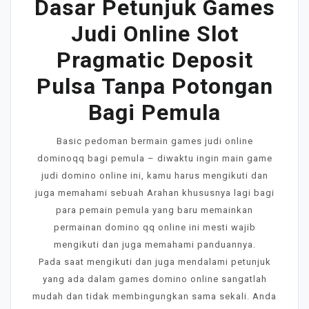
Dasar Petunjuk Games
Judi Online Slot
Pragmatic Deposit
Pulsa Tanpa Potongan
Bagi Pemula
Basic pedoman bermain games judi online
dominoqq bagi pemula – diwaktu ingin main game
judi domino online ini, kamu harus mengikuti dan
juga memahami sebuah Arahan khususnya lagi bagi
para pemain pemula yang baru memainkan
permainan domino qq online ini mesti wajib
mengikuti dan juga memahami panduannya.
Pada saat mengikuti dan juga mendalami petunjuk
yang ada dalam games domino online sangatlah
mudah dan tidak membingungkan sama sekali. Anda