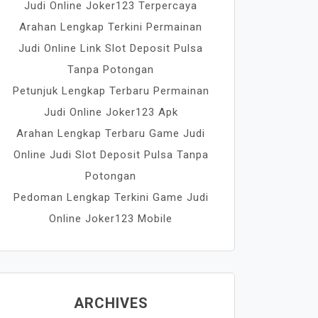
Judi Online Joker123 Terpercaya
Arahan Lengkap Terkini Permainan
Judi Online Link Slot Deposit Pulsa
Tanpa Potongan
Petunjuk Lengkap Terbaru Permainan
Judi Online Joker123 Apk
Arahan Lengkap Terbaru Game Judi
Online Judi Slot Deposit Pulsa Tanpa
Potongan
Pedoman Lengkap Terkini Game Judi
Online Joker123 Mobile
ARCHIVES