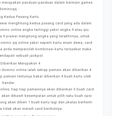
ini merupakan panduan-panduan dalam bermain games
dominoqq :
ng Kedua Pasang Kartu
awai menghitung kedua pasang card yang ada dalam
ino online angka tertinggi yakni angka 9 atau qiu.
a 9 piawai mengitung angka yang terakhirnya, untuk
omino qq online yakni seperti kartu enam dewa, card
bila anda memperoleh kombinasi kartu terssebut maka
endapati sebuah jackpot.
 Diberikan Merupakan 4
e domino online ialah setiap pemain akan diberikan 4
ap pemain tentunya bakal diberikan 4 buah kartu oleh
bandar.
line, tiap-tiap pemainnya akan diberikan 3 buah card
a akan dikasih kesempatan untuk pilih satu buah opsi
 akan diberi 1 buah kartu lagi dan jikalau berhenti
 tidak akan meraih card berikutnya.