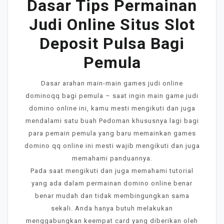
Dasar Tips Permainan
Judi Online Situs Slot
Deposit Pulsa Bagi
Pemula
Dasar arahan main-main games judi online
dominoqq bagi pemula – saat ingin main game judi
domino online ini, kamu mesti mengikuti dan juga
mendalami satu buah Pedoman khususnya lagi bagi
para pemain pemula yang baru memainkan games
domino qq online ini mesti wajib mengikuti dan juga
memahami panduannya.
Pada saat mengikuti dan juga memahami tutorial
yang ada dalam permainan domino online benar
benar mudah dan tidak membingungkan sama
sekali. Anda hanya butuh melakukan
menggabungkan keempat card yang diberikan oleh