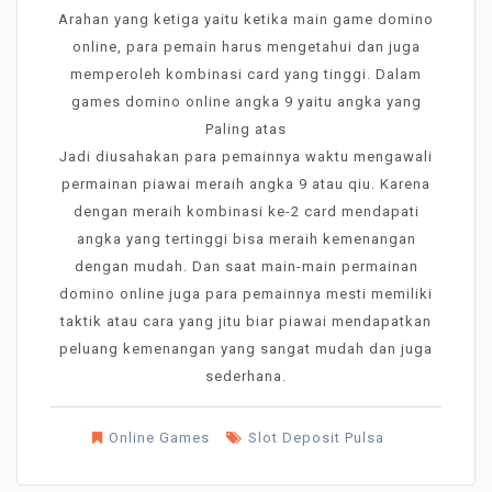
Arahan yang ketiga yaitu ketika main game domino
online, para pemain harus mengetahui dan juga
memperoleh kombinasi card yang tinggi. Dalam
games domino online angka 9 yaitu angka yang
Paling atas
Jadi diusahakan para pemainnya waktu mengawali
permainan piawai meraih angka 9 atau qiu. Karena
dengan meraih kombinasi ke-2 card mendapati
angka yang tertinggi bisa meraih kemenangan
dengan mudah. Dan saat main-main permainan
domino online juga para pemainnya mesti memiliki
taktik atau cara yang jitu biar piawai mendapatkan
peluang kemenangan yang sangat mudah dan juga
sederhana.
Online Games
Slot Deposit Pulsa