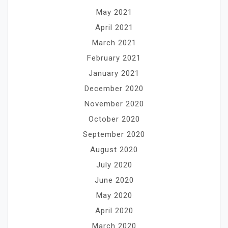
May 2021
April 2021
March 2021
February 2021
January 2021
December 2020
November 2020
October 2020
September 2020
August 2020
July 2020
June 2020
May 2020
April 2020
March 2020