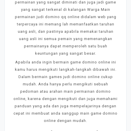
permainan yang sangat diminati dan juga jadi game
yang sangat terkenal di kalangan Warga Main
permainan judi domino qq online didalam web yang
terpercaya ini memang lah memanfaatkan taruhan
uang asli, dan pastinya apabila memakai taruhan
uang asli ini semua pemain yang memenangkan
permainanya dapat memperoleh satu buah
keuntungan yang sangat besar.
Apabila anda ingin bermain game domino online ini
kamu harus mengikuti langkah-langkah dibawah ini.
Dalam bermain games judi domino online cukup
mudah. Anda hanya perlu mengikuti sebuah
pedoman atau arahan main permainan domino
online, karena dengan mengikuti dan juga memahami
panduan yang ada dan juga mempelajarinya dengan
cepat ini membuat anda sanggup main game domino
online dengan mudah.