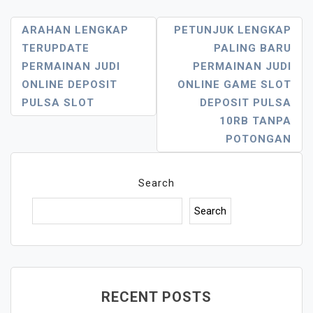
Post
ARAHAN LENGKAP
PETUNJUK LENGKAP
TERUPDATE
PALING BARU
Navigation
PERMAINAN JUDI
PERMAINAN JUDI
ONLINE DEPOSIT
ONLINE GAME SLOT
PULSA SLOT
DEPOSIT PULSA
10RB TANPA
POTONGAN
Search
Search
RECENT POSTS