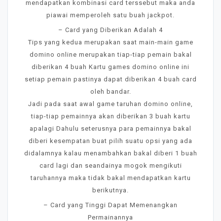
mendapatkan kombinasi card terssebut maka anda
piawai memperoleh satu buah jackpot.
– Card yang Diberikan Adalah 4
Tips yang kedua merupakan saat main-main game
domino online merupakan tiap-tiap pemain bakal
diberikan 4 buah Kartu games domino online ini
setiap pemain pastinya dapat diberikan 4 buah card
oleh bandar.
Jadi pada saat awal game taruhan domino online,
tiap-tiap pemainnya akan diberikan 3 buah kartu
apalagi Dahulu seterusnya para pemainnya bakal
diberi kesempatan buat pilih suatu opsi yang ada
didalamnya kalau menambahkan bakal diberi 1 buah
card lagi dan seandainya mogok mengikuti
taruhannya maka tidak bakal mendapatkan kartu
berikutnya.
– Card yang Tinggi Dapat Memenangkan
Permainannya