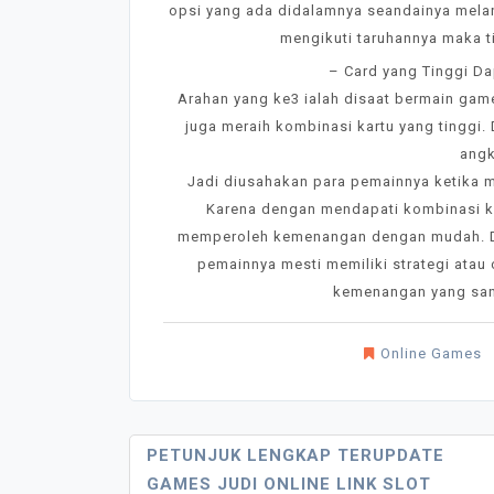
opsi yang ada didalamnya seandainya melanj
mengikuti taruhannya maka t
– Card yang Tinggi 
Arahan yang ke3 ialah disaat bermain gam
juga meraih kombinasi kartu yang tinggi
angk
Jadi diusahakan para pemainnya ketika 
Karena dengan mendapati kombinasi ke
memperoleh kemenangan dengan mudah. D
pemainnya mesti memiliki strategi atau
kemenangan yang san
Online Games
Post
PETUNJUK LENGKAP TERUPDATE
GAMES JUDI ONLINE LINK SLOT