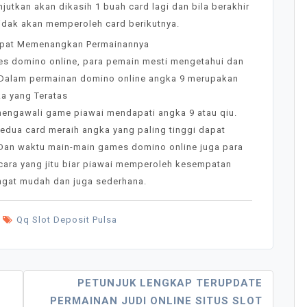
utkan akan dikasih 1 buah card lagi dan bila berakhir
idak akan memperoleh card berikutnya.
Dapat Memenangkan Permainannya
es domino online, para pemain mesti mengetahui dan
. Dalam permainan domino online angka 9 merupakan
a yang Teratas
mengawali game piawai mendapati angka 9 atau qiu.
dua card meraih angka yang paling tinggi dapat
an waktu main-main games domino online juga para
 cara yang jitu biar piawai memperoleh kesempatan
gat mudah dan juga sederhana.
Qq Slot Deposit Pulsa
PETUNJUK LENGKAP TERUPDATE
PERMAINAN JUDI ONLINE SITUS SLOT