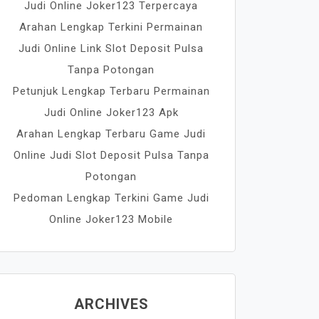
Judi Online Joker123 Terpercaya
Arahan Lengkap Terkini Permainan
Judi Online Link Slot Deposit Pulsa
Tanpa Potongan
Petunjuk Lengkap Terbaru Permainan
Judi Online Joker123 Apk
Arahan Lengkap Terbaru Game Judi
Online Judi Slot Deposit Pulsa Tanpa
Potongan
Pedoman Lengkap Terkini Game Judi
Online Joker123 Mobile
ARCHIVES