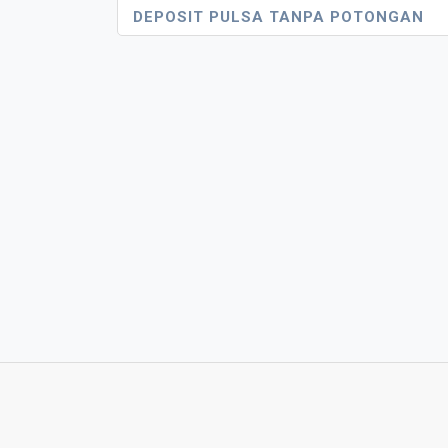
Navigation
DEPOSIT PULSA TANPA POTONGAN