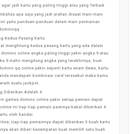
agar jadi kartu yang paling tinggi atau yang Terbaik
mbahas apa saja yang jadi arahan disaat main-main
 ini yaitu panduan-panduan dalam main permainan
dominoqq :
ng Kedua Pasang Kartu
apat menghitung kedua pasang kartu yang ada dalam
domino online angka paling tinggi yakni angka 9 atau
gka 9 mahir mengitung angka yang terakhirnya, buat
omino qq online yakni seperti kartu enam dewa, kartu
au anda mendapati kombinasi card terssebut maka kamu
raih suatu jackpot.
g Diberikan Adalah 4
ain games domino online yakni setiap pemain dapat
line ini tiap-tiap pemain pastinya bakal diberikan 4
artu oleh bandar.
ine, tiap-tiap pemainnya dapat diberikan 3 buah kartu
innya akan diberi kesempatan buat memilih satu buah