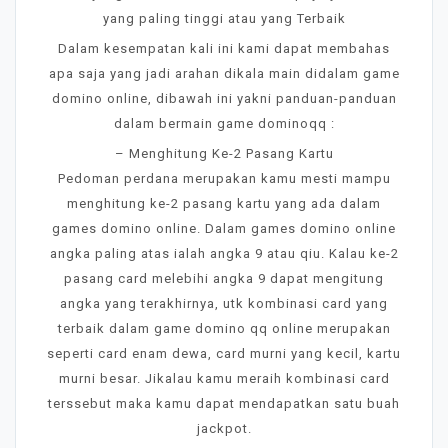
yang paling tinggi atau yang Terbaik
Dalam kesempatan kali ini kami dapat membahas
apa saja yang jadi arahan dikala main didalam game
domino online, dibawah ini yakni panduan-panduan
dalam bermain game dominoqq :
– Menghitung Ke-2 Pasang Kartu
Pedoman perdana merupakan kamu mesti mampu
menghitung ke-2 pasang kartu yang ada dalam
games domino online. Dalam games domino online
angka paling atas ialah angka 9 atau qiu. Kalau ke-2
pasang card melebihi angka 9 dapat mengitung
angka yang terakhirnya, utk kombinasi card yang
terbaik dalam game domino qq online merupakan
seperti card enam dewa, card murni yang kecil, kartu
murni besar. Jikalau kamu meraih kombinasi card
terssebut maka kamu dapat mendapatkan satu buah
jackpot.