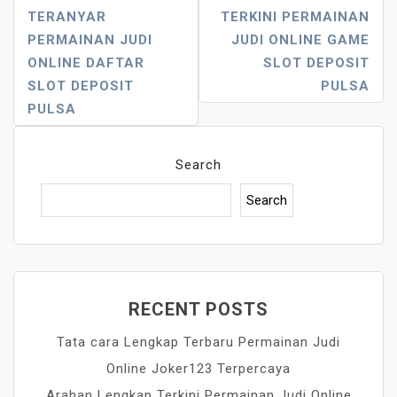
TERANYAR
TERKINI PERMAINAN
Navigation
PERMAINAN JUDI
JUDI ONLINE GAME
ONLINE DAFTAR
SLOT DEPOSIT
SLOT DEPOSIT
PULSA
PULSA
Search
Search
RECENT POSTS
Tata cara Lengkap Terbaru Permainan Judi
Online Joker123 Terpercaya
Arahan Lengkap Terkini Permainan Judi Online