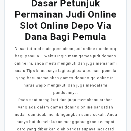
Dasar Petunjuk
Permainan Judi Online
Slot Online Depo Via
Dana Bagi Pemula
Dasar tutorial main permainan judi online dominoqq
bagi pemula – waktu ingin main games judi domino
online ini, anda mesti mengikuti dan juga memahami
suatu Tips khususnya lagi bagi para pemain pemula
yang baru memainkan games domino qq online ini
harus wajib mengikuti dan juga mendalami
panduannya.
Pada saat mengikuti dan juga memahami arahan
yang ada dalam games domino online sangatlah
mudah dan tidak membingungkan sama sekali. Anda
hanya butuh melakukan menggabungkan keempat
card yang diberikan oleh bandar supaya jadi card