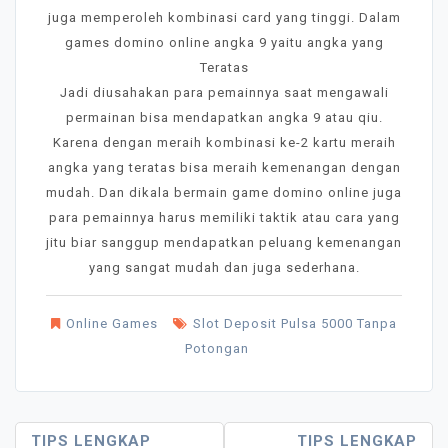
juga memperoleh kombinasi card yang tinggi. Dalam
games domino online angka 9 yaitu angka yang
Teratas
Jadi diusahakan para pemainnya saat mengawali
permainan bisa mendapatkan angka 9 atau qiu.
Karena dengan meraih kombinasi ke-2 kartu meraih
angka yang teratas bisa meraih kemenangan dengan
mudah. Dan dikala bermain game domino online juga
para pemainnya harus memiliki taktik atau cara yang
jitu biar sanggup mendapatkan peluang kemenangan
yang sangat mudah dan juga sederhana.
Online Games
Slot Deposit Pulsa 5000 Tanpa
Potongan
Post
TIPS LENGKAP
TIPS LENGKAP