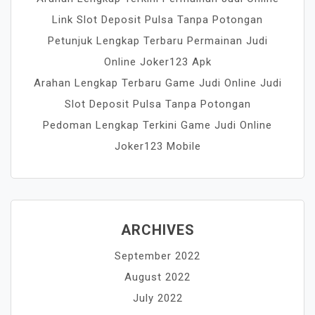
Link Slot Deposit Pulsa Tanpa Potongan
Petunjuk Lengkap Terbaru Permainan Judi
Online Joker123 Apk
Arahan Lengkap Terbaru Game Judi Online Judi
Slot Deposit Pulsa Tanpa Potongan
Pedoman Lengkap Terkini Game Judi Online
Joker123 Mobile
ARCHIVES
September 2022
August 2022
July 2022