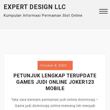
Skip
EXPERT DESIGN LLC
to
Kumpulan Informasi Permainan Slot Online
content
Close
Menu
October 8, 2020
PETUNJUK LENGKAP TERUPDATE
GAMES JUDI ONLINE JOKER123
MOBILE
Tata cara bermain permainan judi online dominoqq –
Game judi dominoqq online memang lah menjadi