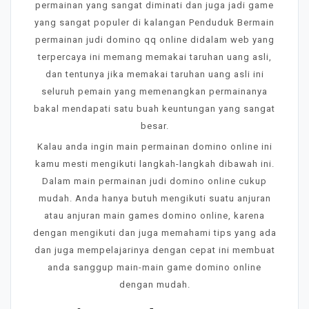
permainan yang sangat diminati dan juga jadi game
yang sangat populer di kalangan Penduduk Bermain
permainan judi domino qq online didalam web yang
terpercaya ini memang memakai taruhan uang asli,
dan tentunya jika memakai taruhan uang asli ini
seluruh pemain yang memenangkan permainanya
bakal mendapati satu buah keuntungan yang sangat
besar.
Kalau anda ingin main permainan domino online ini
kamu mesti mengikuti langkah-langkah dibawah ini.
Dalam main permainan judi domino online cukup
mudah. Anda hanya butuh mengikuti suatu anjuran
atau anjuran main games domino online, karena
dengan mengikuti dan juga memahami tips yang ada
dan juga mempelajarinya dengan cepat ini membuat
anda sanggup main-main game domino online
dengan mudah.