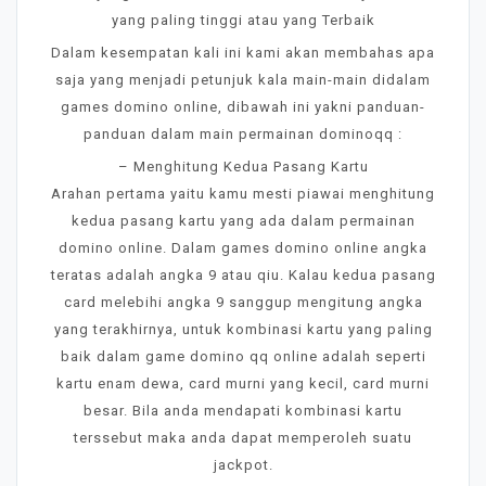
yang paling tinggi atau yang Terbaik
Dalam kesempatan kali ini kami akan membahas apa
saja yang menjadi petunjuk kala main-main didalam
games domino online, dibawah ini yakni panduan-
panduan dalam main permainan dominoqq :
– Menghitung Kedua Pasang Kartu
Arahan pertama yaitu kamu mesti piawai menghitung
kedua pasang kartu yang ada dalam permainan
domino online. Dalam games domino online angka
teratas adalah angka 9 atau qiu. Kalau kedua pasang
card melebihi angka 9 sanggup mengitung angka
yang terakhirnya, untuk kombinasi kartu yang paling
baik dalam game domino qq online adalah seperti
kartu enam dewa, card murni yang kecil, card murni
besar. Bila anda mendapati kombinasi kartu
terssebut maka anda dapat memperoleh suatu
jackpot.