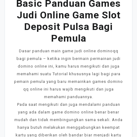
Basic Panduan Games
Judi Online Game Slot
Deposit Pulsa Bagi
Pemula
Dasar panduan main game judi online dominoqq
bagi pemula – ketika ingin bermain permainan judi
domino online ini, kamu harus mengikuti dan juga
memahami suatu Tutorial khususnya lagi bagi para
pemain pemula yang baru memainkan games domino
qq online ini harus wajib mengikuti dan juga
memahami panduannya.
Pada saat mengikuti dan juga mendalami panduan
yang ada dalam game domino online benar benar
mudah dan tidak membingungkan sama sekali. Anda
hanya butuh melakukan menggabungkan keempat
kartu yang diberikan oleh bandar biar menjadi kartu