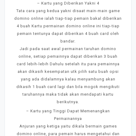
– Kartu yang Diberikan Yakni 4
Tata cara yang kedua yakni disaat main-main game
domino online ialah tiap-tiap pemain bakal diberikan
4 buah Kartu permainan domino online ini tiap-tiap
pemain tentunya dapat diberikan 4 buah card oleh
bandar.
Jadi pada saat awal permainan taruhan domino
online, setiap pemainnya dapat diberikan 3 buah
card lebih-lebih Dahulu setelah itu para pemainnya
akan dikasih kesempatan utk pilih satu buah opsi
yang ada didalamnya kalau menyambung akan
dikasih 1 buah card lagi dan bila mogok mengikuti
taruhannya maka tidak akan mendapati kartu
berikutnya.
– Kartu yang Tinggi Dapat Memenangkan
Permainannya
Anjuran yang ketiga yaitu dikala bermain games
domino online, para pemain harus mengetahui dan