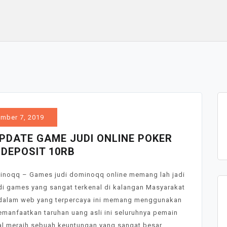
mber 7, 2019
PDATE GAME JUDI ONLINE POKER
 DEPOSIT 10RB
minoqq – Games judi dominoqq online memang lah jadi
di games yang sangat terkenal di kalangan Masyarakat
idalam web yang terpercaya ini memang menggunakan
emanfaatkan taruhan uang asli ini seluruhnya pemain
 meraih sebuah keuntungan yang sangat besar.