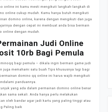
 online ini kamu mesti mengikuti langkah-langkah di
ino online cukup mudah. Kamu hanya butuh mengikuti
ainan domino online, karena dengan mengikuti dan juga
jarinya dengan cepat ini membuat anda bisa bermain
 online dengan mudah.
ermainan Judi Online
osit 10rb Bagi Pemula
ominoqq bagi pemula – dikala ingin bermain game judi
an juga memahami satu buah Tips khususnya lagi bagi
ermainan domino qq online ini harus wajib mengikuti
endalami panduannya.
tunjuk yang ada dalam permainan domino online benar
kan sama sekali. Anda hanya perlu melakukan
 oleh bandar agar jadi kartu yang paling tinggi atau
g Paling baik