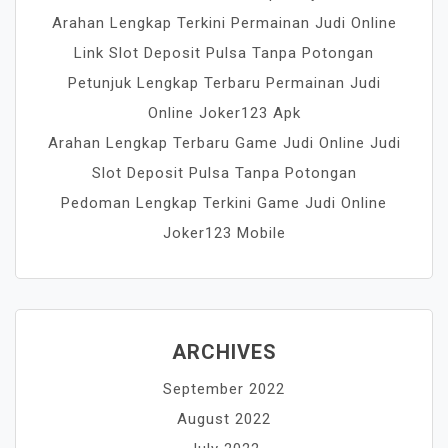
Arahan Lengkap Terkini Permainan Judi Online
Link Slot Deposit Pulsa Tanpa Potongan
Petunjuk Lengkap Terbaru Permainan Judi
Online Joker123 Apk
Arahan Lengkap Terbaru Game Judi Online Judi
Slot Deposit Pulsa Tanpa Potongan
Pedoman Lengkap Terkini Game Judi Online
Joker123 Mobile
ARCHIVES
September 2022
August 2022