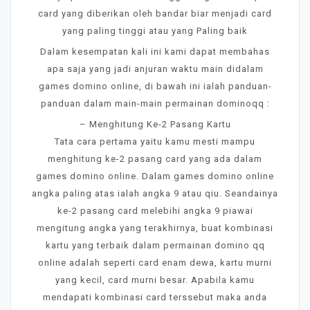
card yang diberikan oleh bandar biar menjadi card
yang paling tinggi atau yang Paling baik
Dalam kesempatan kali ini kami dapat membahas
apa saja yang jadi anjuran waktu main didalam
games domino online, di bawah ini ialah panduan-
panduan dalam main-main permainan dominoqq :
– Menghitung Ke-2 Pasang Kartu
Tata cara pertama yaitu kamu mesti mampu
menghitung ke-2 pasang card yang ada dalam
games domino online. Dalam games domino online
angka paling atas ialah angka 9 atau qiu. Seandainya
ke-2 pasang card melebihi angka 9 piawai
mengitung angka yang terakhirnya, buat kombinasi
kartu yang terbaik dalam permainan domino qq
online adalah seperti card enam dewa, kartu murni
yang kecil, card murni besar. Apabila kamu
mendapati kombinasi card terssebut maka anda