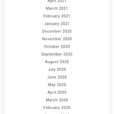
April 2021
March 2021
February 2021
January 2021
December 2020
November 2020
October 2020
September 2020
August 2020
July 2020
June 2020
May 2020
April 2020
March 2020
February 2020