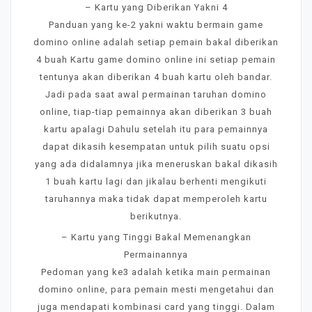
– Kartu yang Diberikan Yakni 4
Panduan yang ke-2 yakni waktu bermain game
domino online adalah setiap pemain bakal diberikan
4 buah Kartu game domino online ini setiap pemain
tentunya akan diberikan 4 buah kartu oleh bandar.
Jadi pada saat awal permainan taruhan domino
online, tiap-tiap pemainnya akan diberikan 3 buah
kartu apalagi Dahulu setelah itu para pemainnya
dapat dikasih kesempatan untuk pilih suatu opsi
yang ada didalamnya jika meneruskan bakal dikasih
1 buah kartu lagi dan jikalau berhenti mengikuti
taruhannya maka tidak dapat memperoleh kartu
berikutnya.
– Kartu yang Tinggi Bakal Memenangkan
Permainannya
Pedoman yang ke3 adalah ketika main permainan
domino online, para pemain mesti mengetahui dan
juga mendapati kombinasi card yang tinggi. Dalam