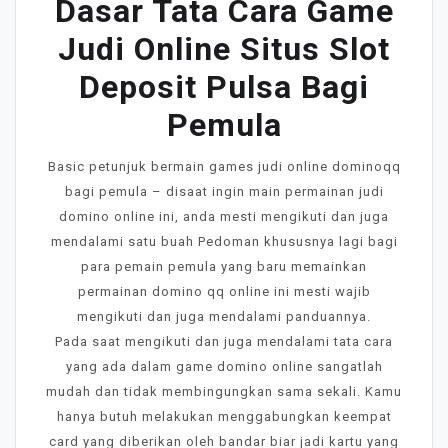
Dasar Tata Cara Game
Judi Online Situs Slot
Deposit Pulsa Bagi
Pemula
Basic petunjuk bermain games judi online dominoqq
bagi pemula – disaat ingin main permainan judi
domino online ini, anda mesti mengikuti dan juga
mendalami satu buah Pedoman khususnya lagi bagi
para pemain pemula yang baru memainkan
permainan domino qq online ini mesti wajib
mengikuti dan juga mendalami panduannya.
Pada saat mengikuti dan juga mendalami tata cara
yang ada dalam game domino online sangatlah
mudah dan tidak membingungkan sama sekali. Kamu
hanya butuh melakukan menggabungkan keempat
card yang diberikan oleh bandar biar jadi kartu yang